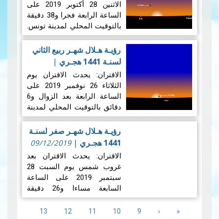
الاثنين 28 أكتوبر 2019 على
الساعة الرابعة فجرا و38 دقيقة
بالتوقيت المحلي لمدينة تونس.
وضـع القمـر عنـد غـروب
شمـس يـوم الاثنين 28 أكتوبر
رؤيـة هـلال شهـر ربيع الثاني
2019 الموافـق لـ 29 صفر
لسنـة 1441 هجـري
|
1441 هجـري بالبلاد التونسية:
09/12/2019
الاقتران: يحدث الاقتران يوم
يمكث القمر بعد…
قراءة المزيد
الثلاثاء 26 نوفمبر 2019 على
الساعة الرابعة بعد الزوال و6
دقائق بالتوقيت المحلي لمدينة
تونس. وضـع القمـر عنـد غـروب
شمـس يـوم الثلاثاء 26 نوفمبر
رؤيـة هـلال شهـر صفر لسنـة
2019 الموافـق لـ 29 ربيع الأول
1441 هجـري
|
09/12/2019
1441 هجـري بالبلاد التونسية:…
الاقتران: يحدث الاقتران بعد
قراءة المزيد
غروب شمس يوم السبت 28
سبتمبر 2019 على الساعة
السابعة مساءا و26 دقيقة
بالتوقيت المحلي لمدينة تونس.
Pagination
وضـع القمـر عنـد غـروب
«
First
‹
Previous
الصفحة
الصفحة
الصفحة
الصفحة
الصفحة
13
12
11
10
9
page
page