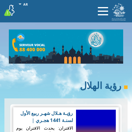
تجاوز
onal actions
AR
vigilance
Toggle
إلى
navigation
المحتوى
الرئيسي
رؤية الهلال
رؤيـة هـلال شهـر ربيع الأول
لسنـة 1441 هجـري
|
09/12/2019
الاقتران: يحدث الاقتران يوم