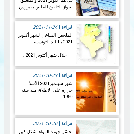
في 22 أكتوبر 2021 والمتعلق
بجواز التلقيح الخاص بفيروس
" كوفيد 19 اتخذ المعهد
الوطني للرصد الجوي
2021-11-24
الاجراءات الاتي ذكرهم في
قراءة
|
البلاغ
الملخص المناخي لشهر أكتوبر
قراءة المزيد
2021 بالبالد التونسية
خلال شهر أكتوبر 2021 ،
كانت معدّلات متوسط درجات
الحرارة إجمالا أقلّ بقليل من
2021-10-29
المعدّلات المرجعية (1981-
قراءة
|
2010) بأغلب المناطق (…
شهر سبتمبر2021 الأشدّ
قراءة المزيد
حرارة على الإطلاق منذ سنة
1950
خلال شهر سبتمبر 2021 ،
شهدت البلاد التونسية امتدادا
2021-10-20
لفصل الصيف وتواصلت
قراءة
|
الحرارة مرتفعة بمناطقنا
تحسّن جودة الهواء بشكل كبير