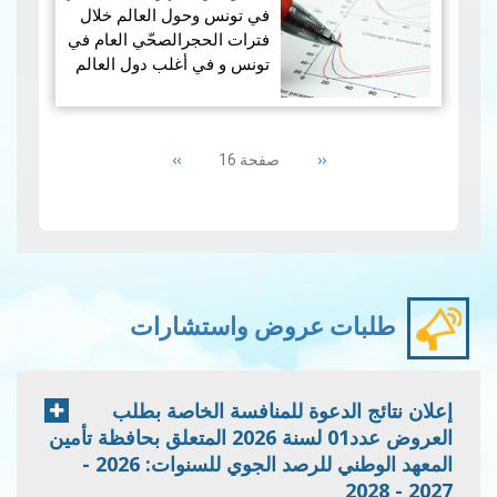
كافة، وكانت معدّلات الحر…
في تونس وحول العالم خلال
قراءة المزيد
فترات الحجرالصحّي العام في
تونس و في أغلب دول العالم
كشفت دراسة علميّة بالمعهد
Pagination
الوطني للرصد الجوي و التي
Next
››
Previous
‹‹
صفحة 16
نشرت بالمجلة العلمّي…
قراءة
page
page
المزيد
طلبات عروض واستشارات
إعلان نتائج الدعوة للمنافسة الخاصة بطلب
العروض عدد01 لسنة 2026 المتعلق بحافظة تأمين
المعهد الوطني للرصد الجوي للسنوات: 2026 -
2027 - 2028