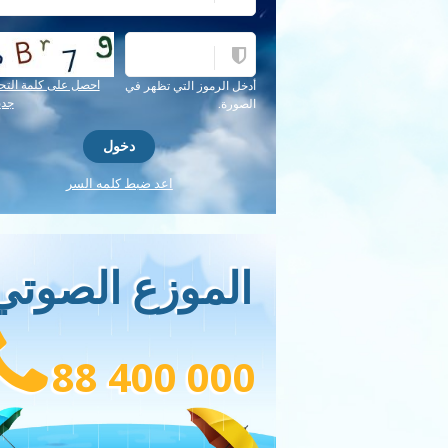
احصل على كلمة التح
أدخل الرموز التي تظهر في
جدي
الصورة.
اعد ضبط كلمه السر
الموزع الصوتي
88 400 000