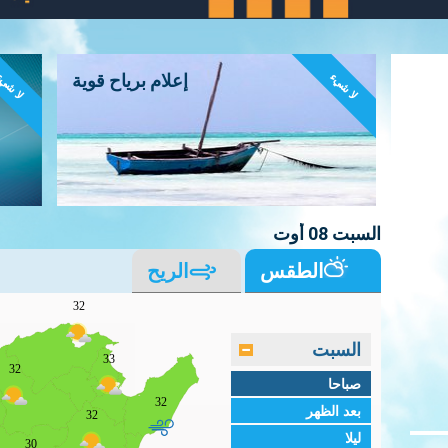
لا شيء
لا شي
إعلام برياح قوية
السبت 08 أوت
الطقس
الريح
32
السبت
33
32
صباحا
32
بعد الظهر
32
ليلا
30