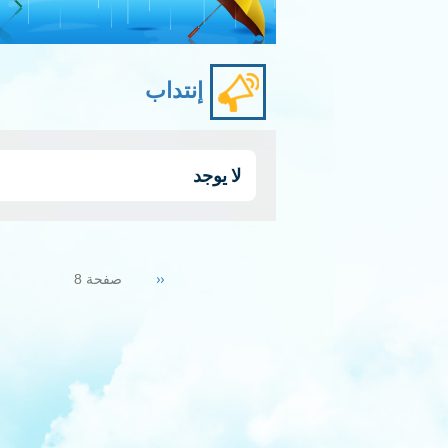
إنتداب
لا يوجد
Pagination
Previous
‹‹
صفحة 8
page