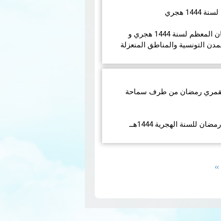
1 هجري
في مايلي إمساكيات شهر رمضان المعظم لسنة 1444 هجري و
مدن التونسية والمناطق المنعزلة
 القمري رمضان من طرف سماحة
ن للسنة الهجرية 1444هــ
قراءة
Next
››
page