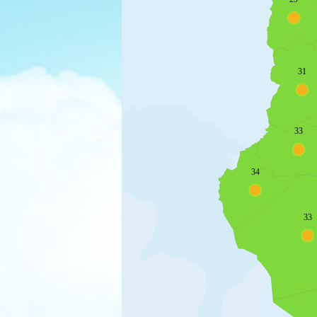
31
33
34
33