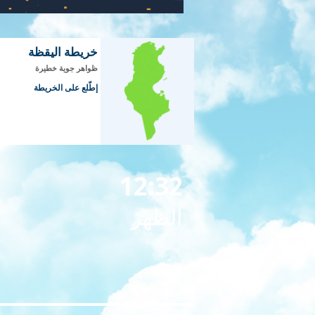
خريطة اليقظة
ظواهر جوية خطيرة
إطّلع على الخريطة
12:32
الظهر