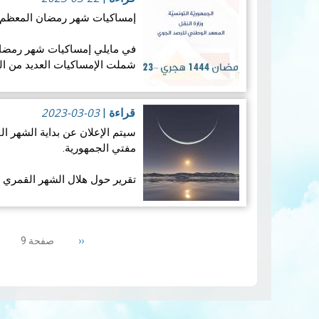
إمساكيات شهر رمضان المعظم لسنة 444
شملت الإمساكيات العديد من ال
جغرافيا.
إمساكيات ولاية أ…
2023-03-03
قراءة
|
قراءة المزيد
سيتم الإعلان عن بداية الشهر
مفتي الجمهورية.
تقرير حول هلال الشهر القمري رمضا
1. المعطيات الفلكية الخاصة بهلال رمضان المعظم لسنـة…
Pagination
المزيد
Previous
‹‹
صفحة 9
page