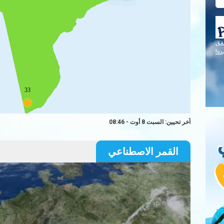
قق
دة!
33
آخر تحيين: السبت 8 أوت - 08:46
القمر الاصطناعي