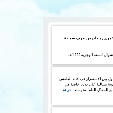
 القمري رمضان من طرف سماحة
للسنة الهجرية 1444هــ
قراءة
ر فيفري 2023 بالتداول بين الاستقرار في حالة الطقس
وية متتالية على بلادنا خاصة في
بلغ المعدّل العام لمتوسط…
قراءة