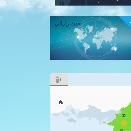
ء
حدث زلزالي
32
29