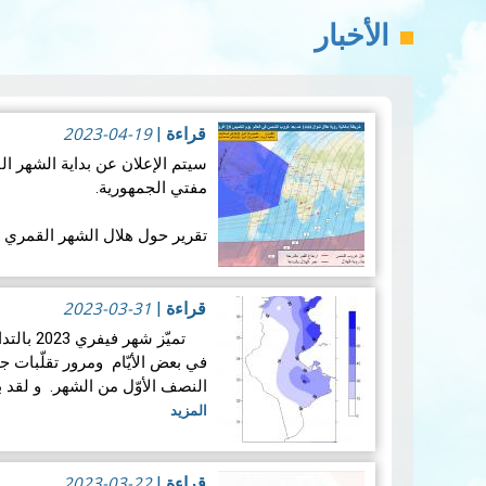
الأخبار
2023-04-19
قراءة
|
سيتم الإعلان عن بداية الشهر
مفتي الجمهورية.
تقرير حول هلال الشهر القمري شوال 
1. المعطيات الفلكية الخاصة بهلال شوال لسنـة 1444هجـر…
2023-03-31
قراءة
|
المزيد
تميّز شه
في بعض الأيّام ومرور تقلّبات ج
النصف الأوّل من الشهر. و لقد 
المزيد
2023-03-22
قراءة
|