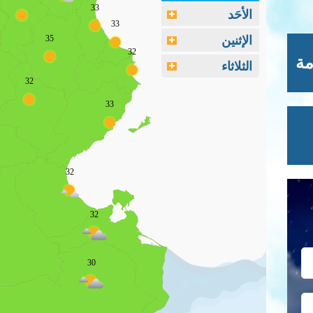
33
الأحَد
33
الإثنين
35
32
مة
الثلاثاء
32
33
32
32
30