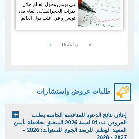
كافة، وكانت معدّلات الحر…
في تونس وحول العالم خلال
قراءة المزيد
فترات الحجرالصحّي العام في
تونس و في أغلب دول العالم
كشفت دراسة علميّة بالمعهد
Pagination
الوطني للرصد الجوي و التي
Next
››
Previous
‹‹
صفحة 16
نشرت بالمجلة العلمّي…
قراءة
page
page
المزيد
طلبات عروض واستشارات
إعلان نتائج الدعوة للمنافسة الخاصة بطلب
العروض عدد01 لسنة 2026 المتعلق بحافظة تأمين
المعهد الوطني للرصد الجوي للسنوات: 2026 -
2027 - 2028