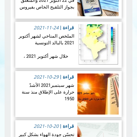
في 22 أكتوبر 2021 والمتعلق
بجواز التلقيح الخاص بفيروس
" كوفيد 19 اتخذ المعهد
الوطني للرصد الجوي
2021-11-24
الاجراءات الاتي ذكرهم في
قراءة
|
البلاغ
الملخص المناخي لشهر أكتوبر
قراءة المزيد
2021 بالبالد التونسية
خلال شهر أكتوبر 2021 ،
كانت معدّلات متوسط درجات
الحرارة إجمالا أقلّ بقليل من
2021-10-29
المعدّلات المرجعية (1981-
قراءة
|
2010) بأغلب المناطق (…
شهر سبتمبر2021 الأشدّ
قراءة المزيد
حرارة على الإطلاق منذ سنة
1950
خلال شهر سبتمبر 2021 ،
شهدت البلاد التونسية امتدادا
2021-10-20
لفصل الصيف وتواصلت
قراءة
|
الحرارة مرتفعة بمناطقنا
تحسّن جودة الهواء بشكل كبير