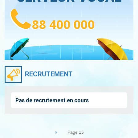
88 400 000
RECRUTEMENT
Pas de recrutement en cours
Pagination
Page
‹‹
Page 15
précédente