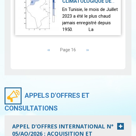
CLIMATOLOGIQUE DE
national…
Lire
JUILLET 2023
|
En Tunisie, le mois de Juillet
2023-08-25
2023 a été le plus chaud
jamais enregistré depuis
1950. La
température moyenne (27
Pagination
stations principales)
Page
‹‹
enregistrée a été
Page
››
Page 16
précédente
suivante
supérieure à l…
Lire
APPELS D'OFFRES ET
CONSULTATIONS
APPEL D’OFFRES INTERNATIONAL N°
05/AO/2026 : ACQUISITION ET