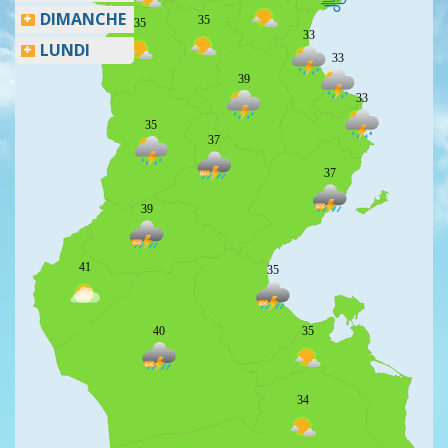
DIMANCHE
35
35
33
LUNDI
33
39
33
35
37
37
39
41
35
40
35
34