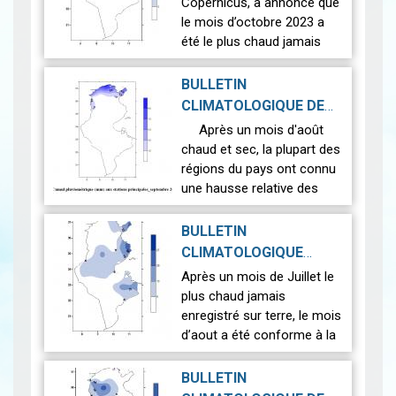
2023-12-18
Copernicus, a annoncé que
le mois d’octobre 2023 a
été le plus chaud jamais
enregistré dans le monde.
En Tunisie Octobre cette
BULLETIN
année est classé le 2ème
CLIMATOLOGIQUE DE
m…
Lire
SEPTEMBRE 2023
|
Après un mois d'août
2023-10-26
chaud et sec, la plupart des
régions du pays ont connu
une hausse relative des
températures pendant le
mois de septembre 2023.
BULLETIN
La température moyenne
CLIMATOLOGIQUE
géné…
Lire
D'AOUT 2023
|
Après un mois de Juillet le
2023-09-22
plus chaud jamais
enregistré sur terre, le mois
d’aout a été conforme à la
normale. Contrairement aux
années précédentes la
BULLETIN
température moyenne