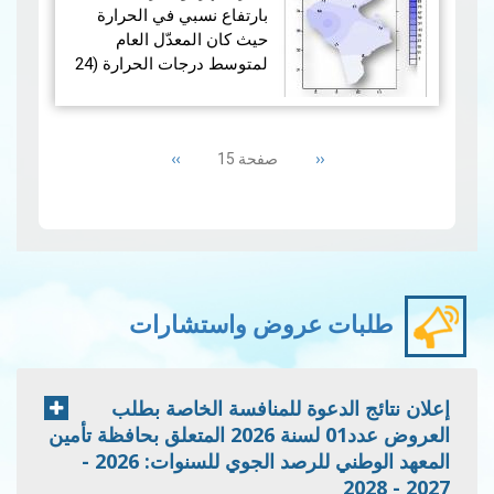
بارتفاع نسبي في الحرارة
حيث كان المعدّل العام
لمتوسط درجات الحرارة (24
محطّة رئيسة) فوق المعدّل
المرجعي (1981- 2010) بقليل
Pagination
وبلغ الفارق (0.4 +) درجة.
Next
››
Previous
‹‹
صفحة 15
page
page
…
قراءة المزيد
طلبات عروض واستشارات
إعلان نتائج الدعوة للمنافسة الخاصة بطلب
العروض عدد01 لسنة 2026 المتعلق بحافظة تأمين
المعهد الوطني للرصد الجوي للسنوات: 2026 -
2027 - 2028