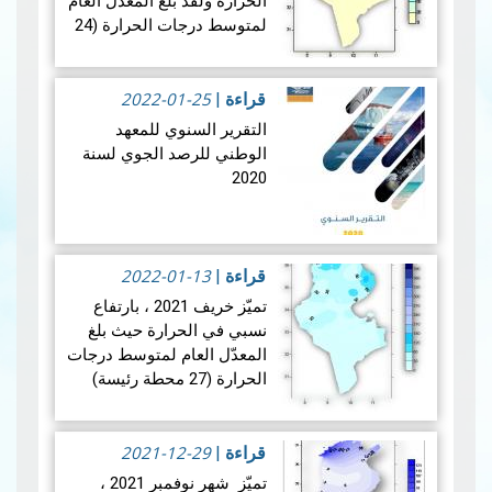
الحرارة ولقد بلغ المعدّل العام
لمتوسط درجات الحرارة (24
محطّة رئيسة ) 12.4 درجة
وكان فوق المعدل المرجعي
2022-01-25
(1981- 2010) بقليل لنفس
قراءة
|
المحطات…
قراءة المزيد
التقرير السنوي للمعهد
الوطني للرصد الجوي لسنة
2020
2022-01-13
بالرغم من الوضع الصحي
قراءة
|
الاستثنائي الذي عرفته بلادنا
تميّز خريف 2021 ، بارتفاع
سنة 2020 بسبب جائحةCovid
نسبي في الحرارة حيث بلغ
19 وتأثيرها على سير العمل
المعدّل العام لمتوسط درجات
وانعقاد التظاهرات والاج…
الحرارة (27 محطة رئيسة)
قراءة المزيد
22.1 درجة وكان فوق المعدّل
المرجعي (1981- 2010) وبلغ
الفارق (0.9 +) درجة…
2021-12-29
قراءة
|
قراءة
المزيد
تميّز شهر نوفمبر 2021 ،