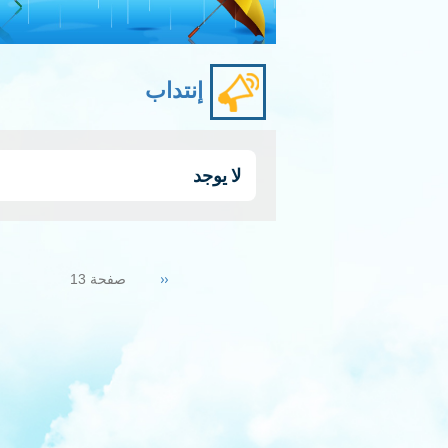
إنتداب
لا يوجد
Pagination
Previous
‹‹
صفحة 13
page