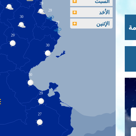
السبت
29
29
الأحَد
30
الإثنين
29
مة
29
30
30
29
27