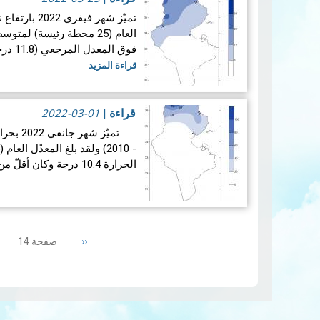
تميّز شهر فيف
فوق المعدل المرجعي (11.8 درجة) وبلغ الفــارق (0.9 +) درجة. أم…
قراءة المزيد
2022-03-01
قراءة
|
الحرارة 10.4 درجة وكان أقلّ من المعدل المرجعي (10…
Pagination
Previous
‹‹
صفحة 14
page