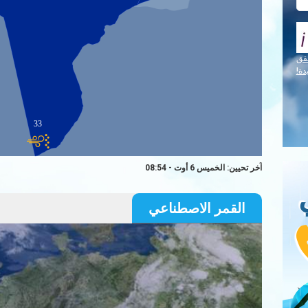
قق
دة!
33
آخر تحيين: الخميس 6 أوت - 08:54
القمر الاصطناعي