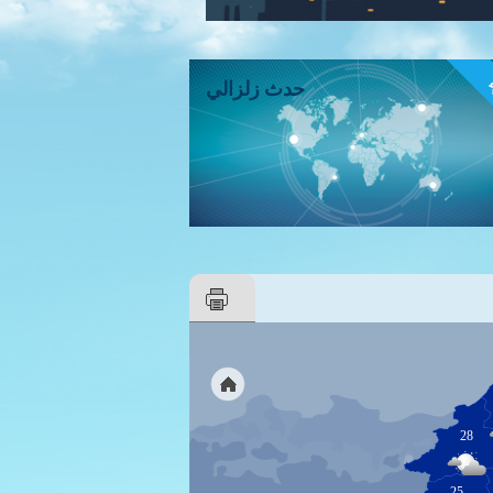
ء
حدث زلزالي
28
25