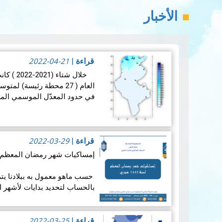
الأخبار
2022-04-21
قراءة
|
خلال شتاء
في حدود المعدّل الموسمي المرجعي (11.8
في ما…
قراءة المزيد
2022-03-29
قراءة
|
إمساكيات شهر رمضان المعظم لسن
حسب ماهو معمول به ببلادنا يتم
بالحساب لتحديد بدايات لأشهر 
يكون يوم السبت أو…
قراءة المزي
2022-03-25
قراءة
|