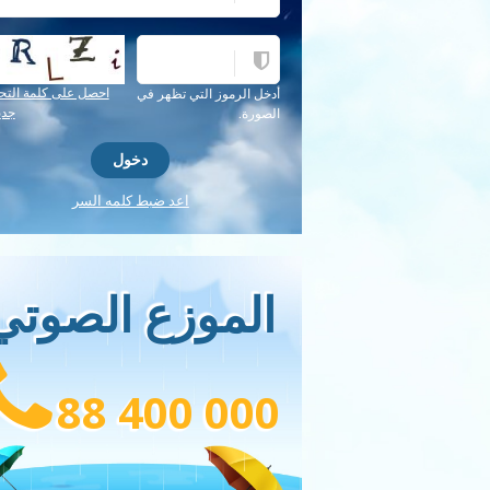
احصل على كلمة التح
أدخل الرموز التي تظهر في
جدي
الصورة.
اعد ضبط كلمه السر
الموزع الصوتي
88 400 000