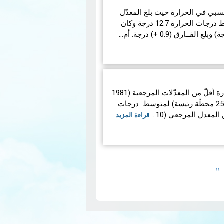
ري 2022 بارتفاع نسبي في الحرارة حيث بلغ المعدّل
العام (25 محطة رئيسة) لمتوسط درجات الحرارة 12.7 درجة وكان
تميّز شهر جانفي 2022 بحرارة أقلّ من المعدّلات المرجعية (1981
- 2010) ولقد بلغ المعدّل العام (25 محطّة رئيسة) لمتوسط ​​درجات
قراءة المزيد
Next
››
page