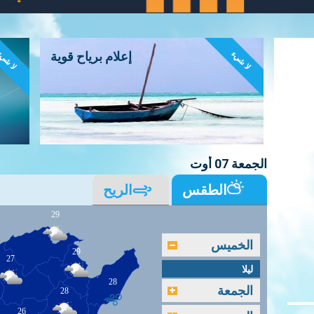
لا شيء
لا شي
إعلام برياح قوية
الجمعة 07 أوت
الطقس
الريح
29
الخميس
29
27
ليلا
28
الجمعة
28
26