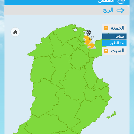
الريح
الجمعة
32
32
32
32
32
صباحا
32
32
بعد الظهر
السبت