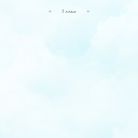
Pagination
Next
››
Previous
‹‹
صفحة 3
page
page