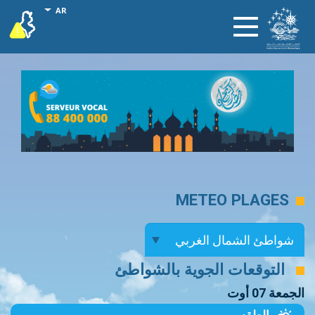
تجاوز
onal actions
AR
vigilance
Toggle
إلى
navigation
المحتوى
الرئيسي
METEO PLAGES
التوقعات الجوية بالشواطئ
الجمعة 07 أوت
الطقس