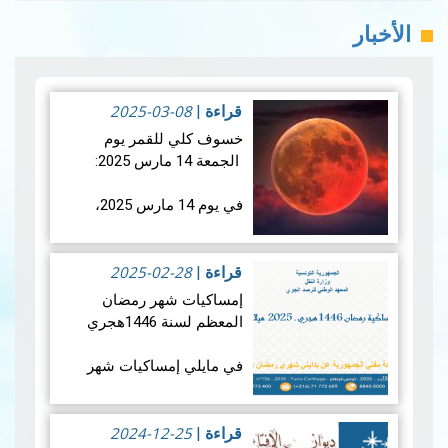
الأخبار
2025-03-08
قراءة
|
خسوف كلي للقمر يوم
الجمعة 14 مارس 2025:
في يوم 14 مارس 2025،
سيشهد العالم خسوفًا كليًا
للقمر، حيث سيدخل القمر
2025-02-28
بالكامل في ظل الأرض. وما
قراءة
|
يميز هذا الحدث الفلكي هو
إمساكيات شهر رمضان
تزامنه مع منتصف شه…
قراءة
المعظم لسنة 1446هجري
المزيد
في مايلي إمساكيات شهر
رمضان المعظم لسنة 1446
هجري و شملت الإمساكيات
2024-12-25
العديد من المدن التونسية
قراءة
|