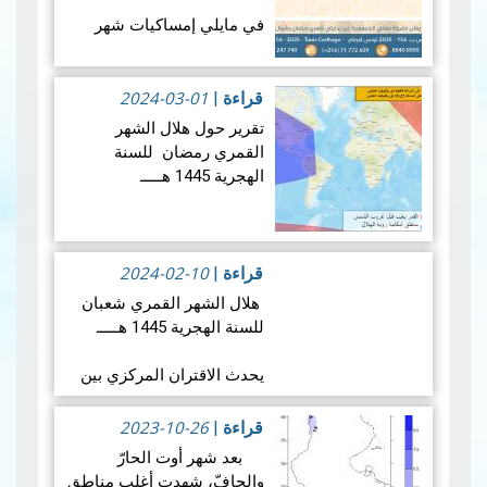
في مايلي إمساكيات شهر
رمضان المعظم لسنة 1445
هجري و شملت الإمساكيات
2024-03-01
العديد من المدن التونسية
قراءة
|
والمناطق المنعزلة جغرافيا.
تقرير حول هلال الشهر
القمري رمضان للسنة
الهجرية 1445 هـــــ
إمساكيات ولاية…
قراءة المزيد
1.المعطيات الفلكية الخاصة
بهلال رمضان لسنـة 1445
هجـري
2024-02-10
قراءة
|
هلال الشهر القمري شعبان
1.1 ​1الإقتران المركزي:
للسنة الهجرية 1445 هـــــ
ستجرى عملية رصد هلال
يحدث الاقتران المركزي بين
شهر رمضان بعد…
قراءة المزيد
الشمس والقمر، وفق
الحسابات الفلكية، يوم
2023-10-26
قراءة
|
الجمعة 09 فيفري 2024 على
بعد شهر أوت الحارّ
الساعة 23 و 59 دقيقة حسب
والجافّ، شهدت أغلب مناطق