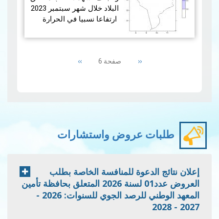
التوقيت المح…
قراءة المزيد
البلاد خلال شهر سبتمبر 2023
ارتفاعا نسبيا في الحرارة
حيث بلغ المعدّل العام
لمتوسط ​​درجات الحرارة (27
Pagination
محطة رئيسة) 27.1 درجة
Next
››
Previous
‹‹
صفحة 6
وتجاوز…
قراءة المزيد
page
page
طلبات عروض واستشارات
إعلان نتائج الدعوة للمنافسة الخاصة بطلب
العروض عدد01 لسنة 2026 المتعلق بحافظة تأمين
المعهد الوطني للرصد الجوي للسنوات: 2026 -
2027 - 2028