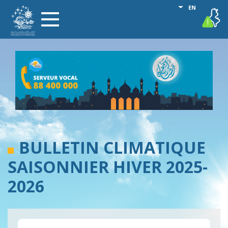
Skip
List additional
EN
vigilance
Toggle
to
navigation
main
content
BULLETIN CLIMATIQUE
SAISONNIER HIVER 2025-
2026