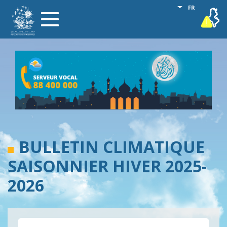
Aller
Lister les act
FR
vigilance
Toggle
au
navigation
contenu
principal
BULLETIN CLIMATIQUE
SAISONNIER HIVER 2025-
2026