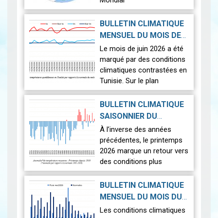
Mondial
Le 12 août 2026, la Terre
BULLETIN CLIMATIQUE
connaîtra l'un des
MENSUEL DU MOIS DE
phénomènes
2026-07-14
JUIN 2026
|
Le mois de juin 2026 a été
astronomiques les plus
marqué par des conditions
spectaculaires : une…
Lire
climatiques contrastées en
Tunisie. Sur le plan
thermique, des
températures supérieures
BULLETIN CLIMATIQUE
aux normales ont été
SAISONNIER DU
observées sur l'en…
Lire
PRINTEMPS 2026
|
À l’inverse des années
2026-07-02
précédentes, le printemps
2026 marque un retour vers
des conditions plus
proches de la normale,
avec un léger excédent
BULLETIN CLIMATIQUE
thermique de +0,3 °c
MENSUEL DU MOIS DU
seulement.
2026-06-17
MAI 2026
|
Les conditions climatiques
Nous r…
Lire