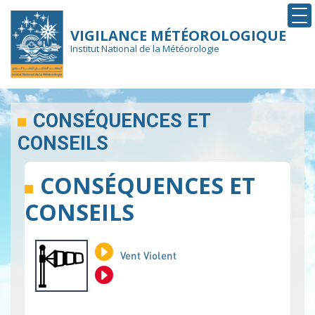
To
na
VIGILANCE MÉTÉOROLOGIQUE
Institut National de la Météorologie
Aller
au
CONSÉQUENCES ET
contenu
CONSEILS
principal
CONSÉQUENCES ET
CONSEILS
Vent Violent