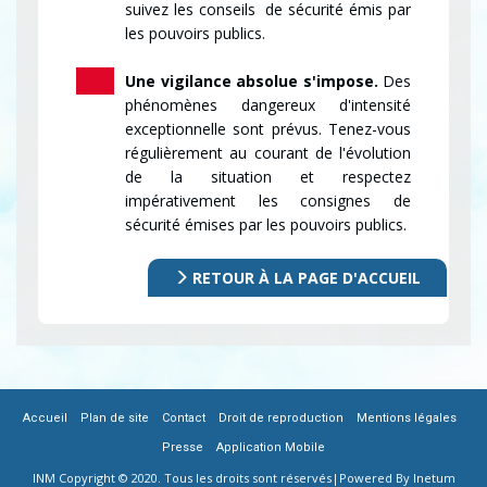
suivez les conseils de sécurité émis par
les pouvoirs publics.
Une vigilance absolue s'impose.
Des
phénomènes dangereux d'intensité
exceptionnelle sont prévus. Tenez-vous
régulièrement au courant de l'évolution
de la situation et respectez
impérativement les consignes de
sécurité émises par les pouvoirs publics.
RETOUR À LA PAGE D'ACCUEIL
|
|
|
|
|
FOOTER
Accueil
Plan de site
Contact
Droit de reproduction
Mentions légales
|
Presse
Application Mobile
MENU
INM Copyright © 2020. Tous les droits sont réservés|
Powered By Inetum