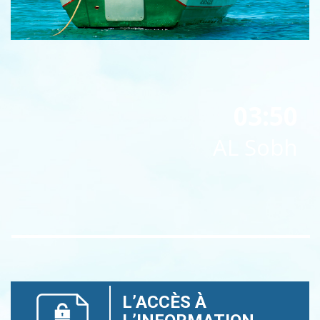
03:50
AL Sobh
L’ACCÈS À