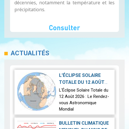
décennies, notamment la température et les
précipitations.
Consulter
ACTUALITÉS
L'ÉCLIPSE SOLAIRE
TOTALE DU 12 AOÛT
2026-07-21
2026
|
L'Éclipse Solaire Totale du
12 Août 2026 : Le Rendez-
vous Astronomique
Mondial
Le 12 août 2026, la Terre
BULLETIN CLIMATIQUE
connaîtra l'un des