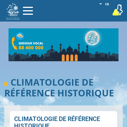
Aller
Lister les act
FR
vigilance
Toggle
au
navigation
contenu
principal
CLIMATOLOGIE DE
RÉFÉRENCE HISTORIQUE
CLIMATOLOGIE DE RÉFÉRENCE
HISTORIQUE