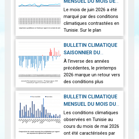
MENSUEL DU MOIS DE
phénomènes
2026-07-14
JUIN 2026
|
Le mois de juin 2026 a été
astronomiques les plus
marqué par des conditions
spectaculaires : une…
Lire
climatiques contrastées en
Tunisie. Sur le plan
thermique, des
températures supérieures
BULLETIN CLIMATIQUE
aux normales ont été
SAISONNIER DU
observées sur l'en…
Lire
PRINTEMPS 2026
|
À l’inverse des années
2026-07-02
précédentes, le printemps
2026 marque un retour vers
des conditions plus
proches de la normale,
avec un léger excédent
BULLETIN CLIMATIQUE
thermique de +0,3 °c
MENSUEL DU MOIS DU
seulement.
2026-06-17
MAI 2026
|
Les conditions climatiques
Nous r…
Lire
observées en Tunisie au
cours du mois de mai 2026
ont été caractérisées par