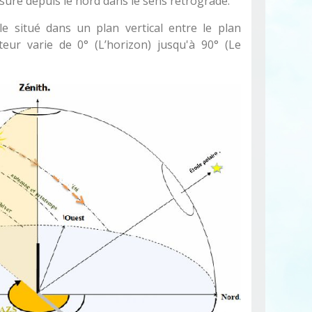
suré depuis le nord dans le sens rétrograde.
le situé dans un plan vertical entre le plan
uteur varie de 0° (L’horizon) jusqu'à 90° (Le