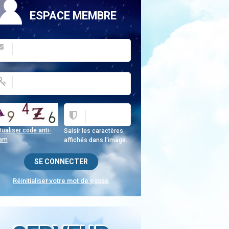
ESPACE MEMBRE
ualiser code anti-
Saisir les caractères
am
affichés dans l'image.
Réinitialiser votre mot de passe