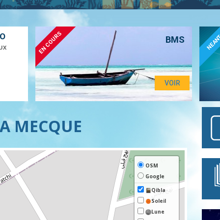
EN COURS
ÉO
NEAN
BMS
UX
VOIR
LA MECQUE
OSM
Google
Qibla
Solei
l
Lune