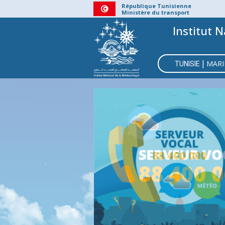
Aller
République Tunisienne
Ministère du transport
au
Institut N
contenu
principal
MAIN
|
MARI
NAVIGATI
TUNISIE
BMS
CÔ
C
CENT
V