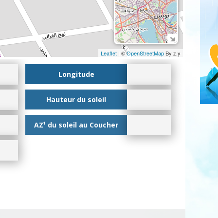
Leaflet
| ©
OpenStreetMap
By z.y
Longitude
Hauteur du soleil
AZ¹ du soleil au Coucher