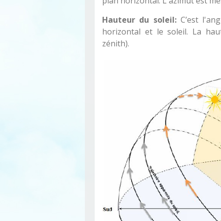
plan horizontal. L'azimut est me
Hauteur du soleil:
C’est l'ang
horizontal et le soleil. La ha
zénith).