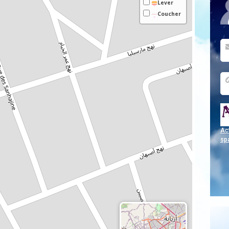
Leve
r
Couc
her
Act
sp