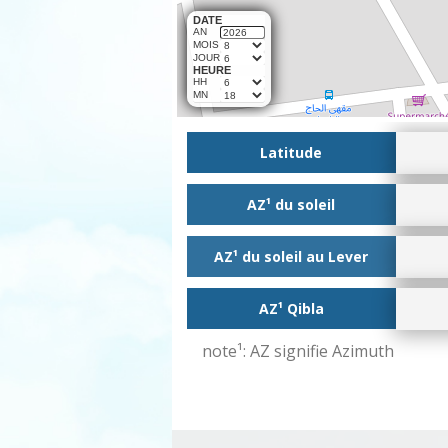
DATE
AN
MOIS
JOUR
HEURE
HH
MN
Latitude
AZ¹ du soleil
AZ¹ du soleil au Lever
AZ¹ Qibla
note¹: AZ signifie Azimuth