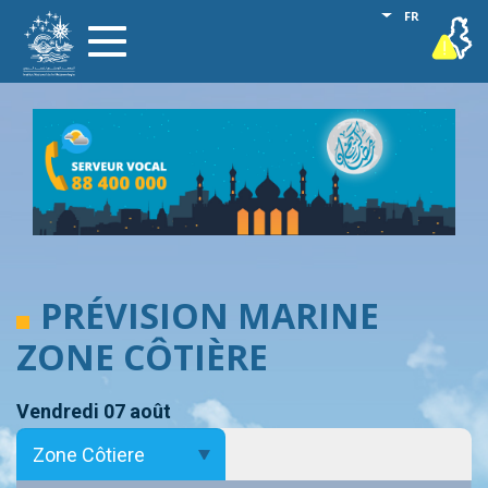
Aller
Lister les act
FR
vigilance
Toggle
au
navigation
contenu
principal
PRÉVISION MARINE
ZONE CÔTIÈRE
Vendredi 07 août