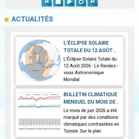
ACTUALITÉS
L'ÉCLIPSE SOLAIRE
TOTALE DU 12 AOÛT
2026-07-21
2026
|
L'Éclipse Solaire Totale du
12 Août 2026 : Le Rendez-
vous Astronomique
Mondial
Le 12 août 2026, la Terre
BULLETIN CLIMATIQUE
connaîtra l'un des
MENSUEL DU MOIS DE
phénomènes
2026-07-14
JUIN 2026
|
Le mois de juin 2026 a été
astronomiques les plus
marqué par des conditions
spectaculaires : une…
Lire
climatiques contrastées en
Tunisie. Sur le plan
thermique, des