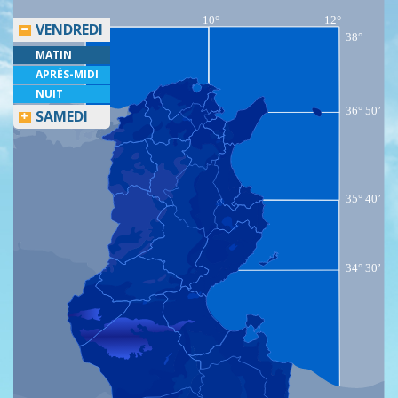
10°
12°
VENDREDI
38°
MATIN
APRÈS-MIDI
NUIT
36° 50’
SAMEDI
35° 40’
34° 30’