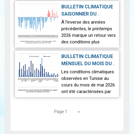
températures supérieures
BULLETIN CLIMATIQUE
aux normales ont été
SAISONNIER DU
observées sur l'en…
Lire
PRINTEMPS 2026
|
À l’inverse des années
2026-07-02
précédentes, le printemps
2026 marque un retour vers
des conditions plus
proches de la normale,
avec un léger excédent
BULLETIN CLIMATIQUE
thermique de +0,3 °c
MENSUEL DU MOIS DU
seulement.
2026-06-17
MAI 2026
|
Les conditions climatiques
Nous r…
Lire
observées en Tunisie au
cours du mois de mai 2026
ont été caractérisées par
des températures proches
Pagination
des normales et une
répartition spatiale
Page
››
Page 1
suivante
contrastée…
Lire