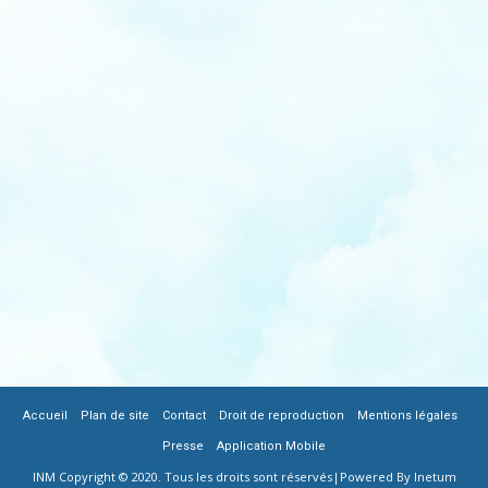
|
|
|
|
|
FOOTER
Accueil
Plan de site
Contact
Droit de reproduction
Mentions légales
|
Presse
Application Mobile
MENU
INM Copyright © 2020. Tous les droits sont réservés|
Powered By Inetum