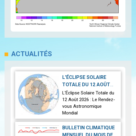
ACTUALITÉS
L'ÉCLIPSE SOLAIRE
TOTALE DU 12 AOÛT
2026-07-21
2026
|
L'Éclipse Solaire Totale du
12 Août 2026 : Le Rendez-
vous Astronomique
Mondial
Le 12 août 2026, la Terre
BULLETIN CLIMATIQUE
connaîtra l'un des
MENSUEL DU MOIS DE