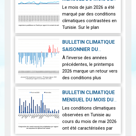
phénomènes
2026-07-14
JUIN 2026
|
Le mois de juin 2026 a été
astronomiques les plus
marqué par des conditions
spectaculaires : une…
Lire
climatiques contrastées en
Tunisie. Sur le plan
thermique, des
températures supérieures
BULLETIN CLIMATIQUE
aux normales ont été
SAISONNIER DU
observées sur l'en…
Lire
PRINTEMPS 2026
|
À l’inverse des années
2026-07-02
précédentes, le printemps
2026 marque un retour vers
des conditions plus
proches de la normale,
avec un léger excédent
BULLETIN CLIMATIQUE
thermique de +0,3 °c
MENSUEL DU MOIS DU
seulement.
2026-06-17
MAI 2026
|
Les conditions climatiques
Nous r…
Lire
observées en Tunisie au
cours du mois de mai 2026
ont été caractérisées par
des températures proches