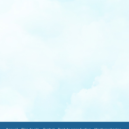
|
|
|
|
|