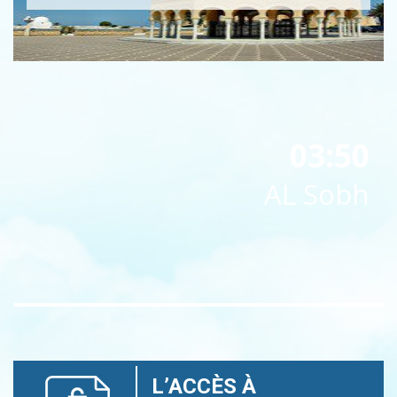
03:50
AL Sobh
L’ACCÈS À