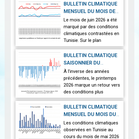
Le 12 août 2026, la Terre
BULLETIN CLIMATIQUE
connaîtra l'un des
MENSUEL DU MOIS DE
phénomènes
2026-07-14
JUIN 2026
|
Le mois de juin 2026 a été
astronomiques les plus
marqué par des conditions
spectaculaires : une…
Lire
climatiques contrastées en
Tunisie. Sur le plan
thermique, des
températures supérieures
BULLETIN CLIMATIQUE
aux normales ont été
SAISONNIER DU
observées sur l'en…
Lire
PRINTEMPS 2026
|
À l’inverse des années
2026-07-02
précédentes, le printemps
2026 marque un retour vers
des conditions plus
proches de la normale,
avec un léger excédent
BULLETIN CLIMATIQUE
thermique de +0,3 °c
MENSUEL DU MOIS DU
seulement.
2026-06-17
MAI 2026
|
Les conditions climatiques
Nous r…
Lire
observées en Tunisie au
cours du mois de mai 2026