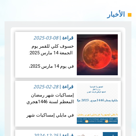
الأخبار
2025-03-08
قراءة
|
خسوف كلي للقمر يوم
الجمعة 14 مارس 2025:
في يوم 14 مارس 2025،
سيشهد العالم خسوفًا كليًا
للقمر، حيث سيدخل القمر
2025-02-28
بالكامل في ظل الأرض. وما
قراءة
|
يميز هذا الحدث الفلكي هو
إمساكيات شهر رمضان
تزامنه مع منتصف شه…
قراءة
المعظم لسنة 1446هجري
المزيد
في مايلي إمساكيات شهر
رمضان المعظم لسنة 1446
هجري و شملت الإمساكيات
2024-12-25
العديد من المدن التونسية
قراءة
|