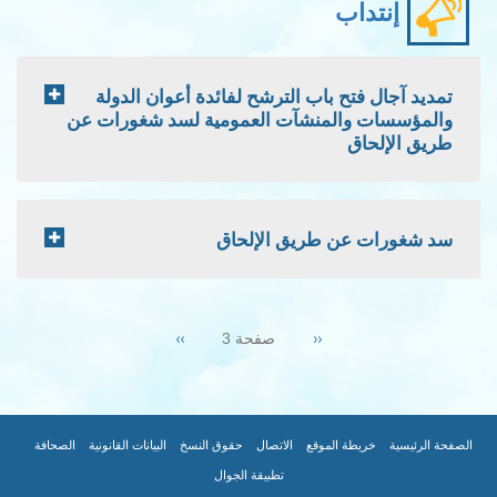
إنتداب
تمديد آجال فتح باب الترشح لفائدة أعوان الدولة
والمؤسسات والمنشآت العمومية لسد شغورات عن
طريق الإلحاق
سد شغورات عن طريق الإلحاق
Pagination
Next
››
Previous
‹‹
صفحة 3
page
page
|
|
|
|
|
|
FOOTER
الصفحة الرئيسية
خريطة الموقع
الاتصال
حقوق النسخ
البيانات القانونية
الصحافة
تطبيقة الجوال