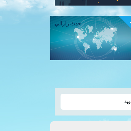
ء
حدث زلزالي
وية