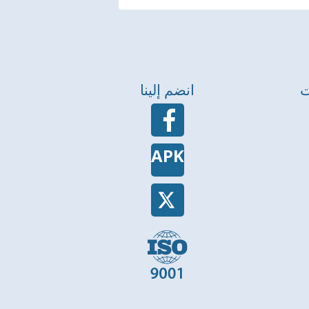
ت
انضم إلينا
APK