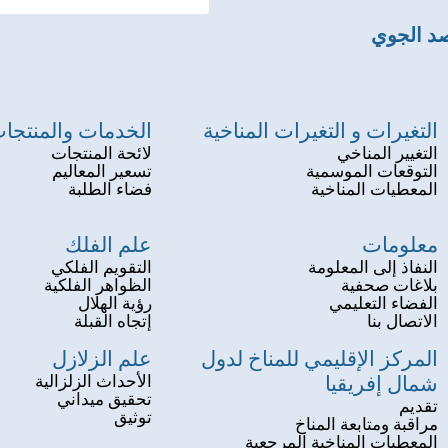
صد الجوي
التغيرات و التغيرات المناخية
الخدمات والمنتجا
التغيير المناخي
لائحة المنتجات
التوقعات الموسمية
تسعير المعاليم
المعطيات المناخية
فضاء الطلبة
معلومات
علم الفلك
النفاذ إلى المعلومة
التقويم الفلكي
بلاغات صحفية
الظواهر الفلكية
الفضاء التعليمي
رؤية الهلال
الاتصال بنا
إتجاه القبلة
المركز الإقليمي للمناخ لدول
علم الزلازل
شمال إفريقيا
الأحداث الزلزالية
تحقيق ميداني
تقديم
توثيق
مراقبة ومتابعة المناخ
المعطيات المناخية المرجعية