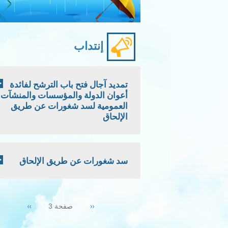
إنتداب
تمديد آجال فتح باب الترشح لفائدة
أعوان الدولة والمؤسسات والمنشآت
العمومية لسد شغورات عن طريق
الإلحاق
سد شغورات عن طريق الإلحاق
Pagination
Next
››
Previous
‹‹
صفحة 3
page
page