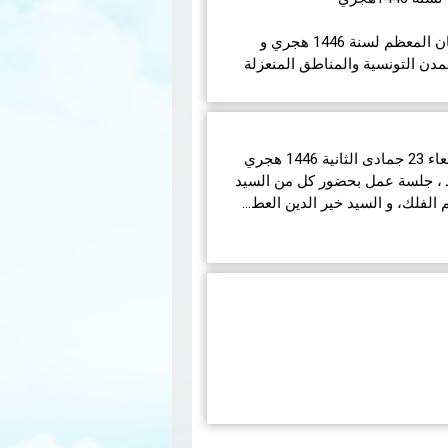
في مايلي إمساكيات شهر رمضان المعظم لسنة 1446 هجري و
مدن التونسية والمناطق المنعزلة
انعقدت بديوان الإفتاء اليوم الأربعاء 23 جمادى الثانية 1446 هجري
ق لـ 25 ديسمبر 2024 مـــ ، جلسة عمل بحضور كل من السيد
لفلك، و السيد خير الدين العط…
جائحة كوفيد-19 العالمية تقوم مصلحة التلوث الهوائي
ي شهري يعرض تركيزات الملوثات