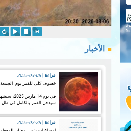
قق
دة!
الأخبار
2025-03-08
قراءة
|
خسوف كلي للقمر يوم الجمعة 14 مارس 2025:
في يوم 14 ما
سيدخل القمر بالكامل في ظل ال
تزامنه مع منتصف شه…
قراءة ال
2025-02-28
قراءة
|
إمساكيات شهر رمضان المعظم لسنة 46