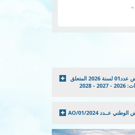
ينال P5. هذه ال…
قراءة
Next
››
page
إعلان نتائج الدعوة للمنافسة الخاصة بطلب العروض عدد01 لسنة 2026 المتعلق
 2028
 عــدد 2024/AO/01