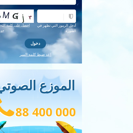
احصل على كلمة التح
أدخل الرموز التي تظهر في
جدي
الصورة.
اعد ضبط كلمه السر
الموزع الصوتي
88 400 000