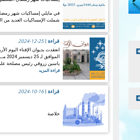
شملت الإمساكيات العديد من ال
جغرافيا.
2024-12-25
قراءة
|
إمساكيات ولاية…
قراءة المزيد
المواف
ياسين زروقي رئيس مصلحة علم ا
قراءة المزيد
2024-10-16
قراءة
|
خلاصة
منذ بداية 
والبحري بإصدار تقرير إلكترون
Pagination