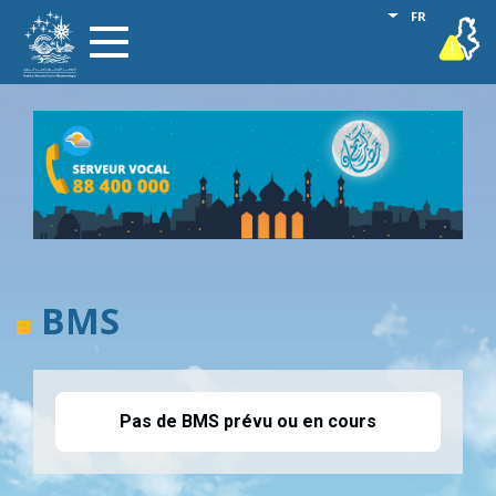
Aller
Lister les act
FR
vigilance
Toggle
au
navigation
contenu
principal
BMS
Pas de BMS prévu ou en cours