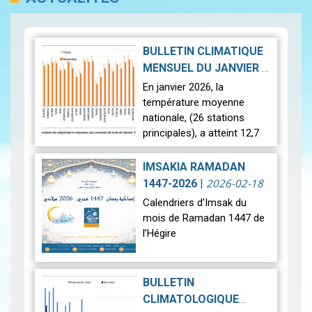
BULLETIN CLIMATIQUE
MENSUEL DU JANVIER
|
2026-02-23
En janvier 2026, la
température moyenne
nationale, (26 stations
principales), a atteint 12,7
°c, soit une anomalie
positive de +1,4 °c par
IMSAKIA RAMADAN
rapport à la moyenne de
2026-02-18
1447-2026
|
référence (11,3 °…
Lire
Calendriers d’Imsak du
mois de Ramadan 1447 de
l’Hégire
Ci-dessous les calendriers
d’Imsak du mois de
BULLETIN
Ramadan 1447 de l’Hégire.
CLIMATOLOGIQUE
Ils couvrent plusieurs villes