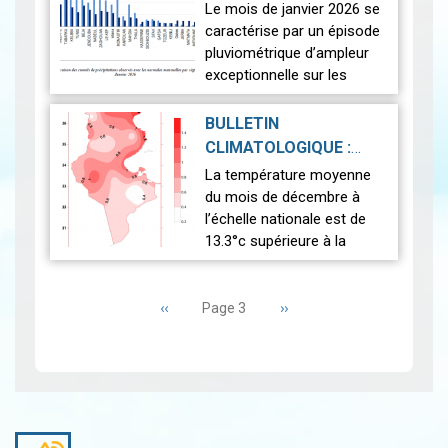
PRÉLIMINAIRE DU
Le mois de janvier 2026 se
tunisiennes ainsi que…
Lire
JANVIER 2026
|
caractérise par un épisode
2026-02-13
pluviométrique d’ampleur
exceptionnelle sur les
régions du nord et du
centre, générant des
BULLETIN
impacts hydrologiques
CLIMATOLOGIQUE :
notables, tan…
Lire
DÉCEMBRE 2025
|
La température moyenne
2026-01-30
du mois de décembre à
l’échelle nationale est de
13.3°c supérieure à la
normale (12.5°c). Cela
Pagination
indique un mois
Page
‹‹
relativement plus chaud
Page
››
Page 3
précédente
suivante
que la moyenne. L’anal…
Lire