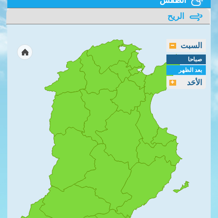
الريح
السبت
صباحا
بعد الظهر
الأحَد