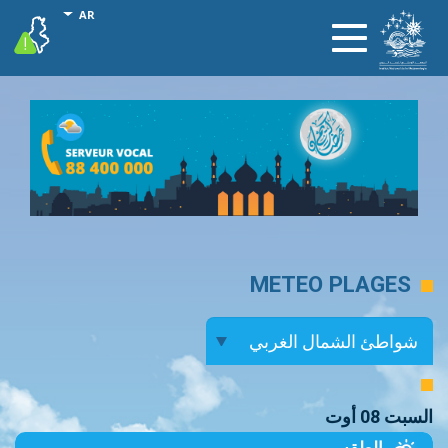
تجاوز
onal actions
AR
vigilance
Toggle
إلى
navigation
المحتوى
الرئيسي
METEO PLAGES
السبت 08 أوت
الطقس