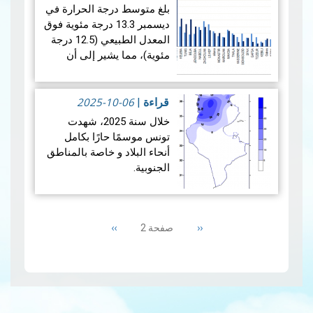
D’INTEMPÉRIE)، قصد
بلغ متوسط ​​درجة الحرارة في
الاستظهار بها لدى شركات
ديسمبر 13.3 درجة مئوية فوق
ال…
قراءة المزيد
المعدل الطبيعي (12.5 درجة
مئوية)، مما يشير إلى أن
الشهر كان أكثر دفئًا نسبيًا من
المتوسط. ويكشف تحليل
2025-10-06
بيانات هطول الأمطار لشه…
قراءة
|
قراءة المزيد
خلال سنة 2025، شهدت
تونس موسمًا حارًا بكامل
أنحاء البلاد و خاصة بالمناطق
الجنوبية.
هذا و قد بلغت معدلات
Pagination
الحرارة 28.8 درجة و كانت
Next
››
Previous
‹‹
صفحة 2
أعلى من المعدلات العادية بـ
page
page
1.2 درجة مئوية. وبهذ…
قراءة
المزيد