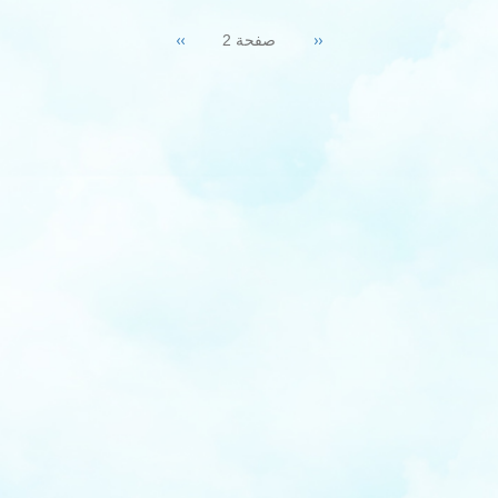
Pagination
Next
››
Previous
‹‹
صفحة 2
page
page