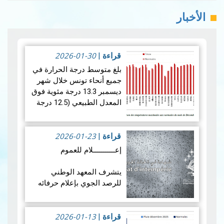
الأخبار
2026-01-30
قراءة
|
بلغ متوسط ​​درجة الحرارة في
جميع أنحاء تونس خلال شهر
ديسمبر 13.3 درجة مئوية فوق
المعدل الطبيعي (12.5 درجة
مئوية)، مما يشير إلى أن شهر
كان أكثر دفئًا نسبيًا من
2026-01-23
المتوسط. ويكشف تحليل…
قراءة
|
قراءة المزيد
إعـــــــــــلام للعموم
يتشرف المعهد الوطني
للرصد الجوي بإعلام حرفائه
الكرام أنه للحصول على
شهادة في الحالة الجوية
2026-01-13
القصوى (CERTIFICAT
قراءة
|