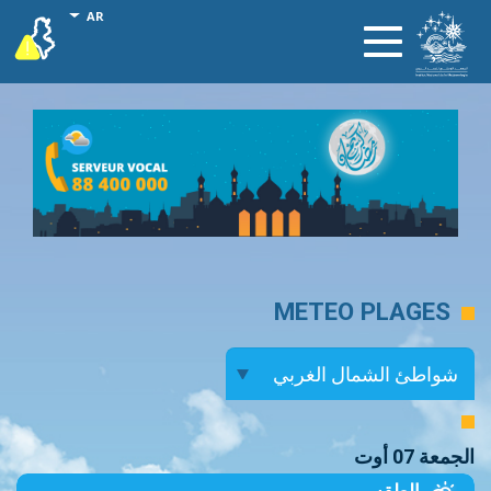
تجاوز
onal actions
AR
vigilance
Toggle
إلى
navigation
المحتوى
الرئيسي
METEO PLAGES
الجمعة 07 أوت
الطقس