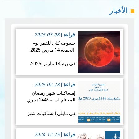
الأخبار
2025-03-08
قراءة
|
خسوف كلي للقمر يوم
الجمعة 14 مارس 2025:
في يوم 14 مارس 2025،
سيشهد العالم خسوفًا كليًا
للقمر، حيث سيدخل القمر
2025-02-28
بالكامل في ظل الأرض. وما
قراءة
|
يميز هذا الحدث الفلكي هو
إمساكيات شهر رمضان
تزامنه مع منتصف شه…
قراءة
المعظم لسنة 1446هجري
المزيد
في مايلي إمساكيات شهر
رمضان المعظم لسنة 1446
هجري و شملت الإمساكيات
2024-12-25
العديد من المدن التونسية
قراءة
|