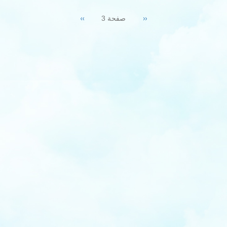
Pagination
Next
››
Previous
‹‹
صفحة 3
page
page