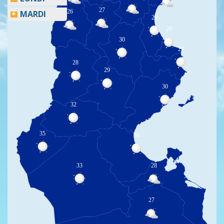
27
26
MARDI
29
29
30
29
28
29
30
32
35
30
33
28
27