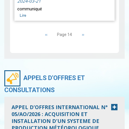
2024-03-21
et le soleil aura lieu à la fin
communiqué
du mois lunaire le Lundi …
Lire
Lire
Pagination
Page
‹‹
Page
››
Page 14
précédente
suivante
APPELS D'OFFRES ET
CONSULTATIONS
APPEL D’OFFRES INTERNATIONAL N°
05/AO/2026 : ACQUISITION ET
INSTALLATION D’UN SYSTEME DE
PRODUCTION MÉTÉOROLOGIQUE