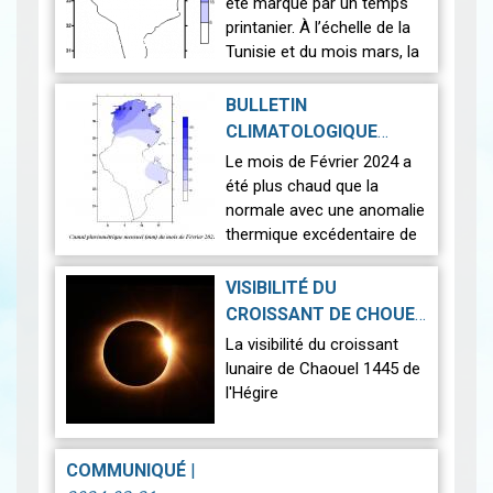
2024-04-26
été marqué par un temps
printanier. À l’échelle de la
Tunisie et du mois mars, la
température moyenne a
atteint 16.9 °C avec un
BULLETIN
écart de (+2.2) °C par r…
CLIMATOLOGIQUE
Lire
MENSUEL FÉVRIER 2024
Le mois de Février 2024 a
2024-04-18
|
été plus chaud que la
normale avec une anomalie
thermique excédentaire de
+2.1°C par rapport à la
normale (1991-2020).
VISIBILITÉ DU
La pluviométrie en
CROISSANT DE CHOUEL
moyenne sur…
Lire
1445 DE L'HÉGIRE
|
La visibilité du croissant
2024-04-08
lunaire de Chaouel 1445 de
l'Hégire
La Conjonction :
La conjonction
COMMUNIQUÉ
|
géocentrique entre la lune