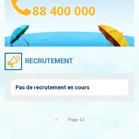
88 400 000
RECRUTEMENT
Pas de recrutement en cours
Pagination
Page
‹‹
Page 13
précédente