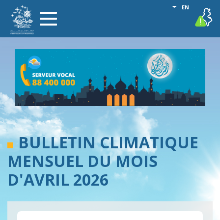
Skip
List additional
EN
vigilance
Toggle
to
navigation
main
content
BULLETIN CLIMATIQUE
MENSUEL DU MOIS
D'AVRIL 2026