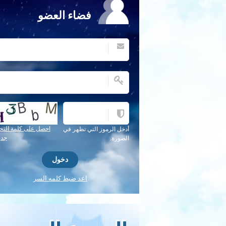
فضاء العضو
احصل على كلمة التح
أدخل الرموز التي تظهر في
جدي
الصورة.
اعد ضبط كلمه السر