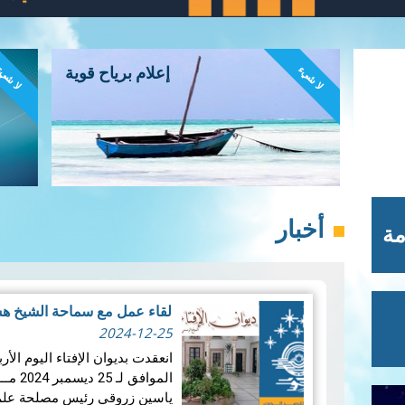
لا شيء
لا شي
إعلام برياح قوية
أخبار
مة
لقاء عمل مع سماحة الشيخ هش
2024-12-25
المواف
ياسين زروقي رئيس مصلحة علم ا