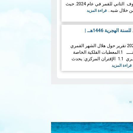
الخسوف الجزئي للقمر ، الخسوف الثاني للقمر في عام 2024. حيث
من خلال شبه…
قراءة المزيد
ة الهجرية 1446هــ
|
المولد النبوي الشريف تونس 2024 تقرير حول هلال الشهر القمري
ربيع الأول للسنة الهجرية 1446هـــــ 1.المعطيات الفلكية الخاصة
بهلال ربيع الأول لسنـة 1446 هجـري 1.1 ​الإقتران المركزي: يحدث
قراءة المزيد
Next
››
page