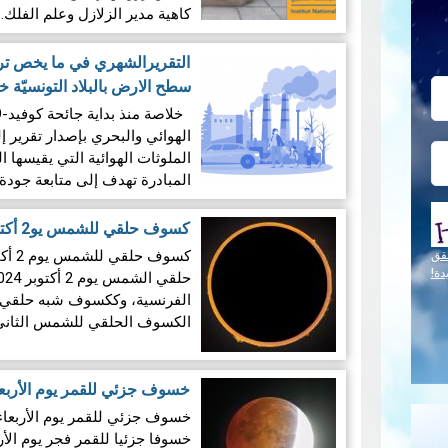
كاهية مدير الزلازل وعلم الفلك
التقريرالشهري في ما يخص ترك
سطح الارض بالبلاد التونسيّة خ
الهوائي والبحري بإصدار تقرير
المبادرة تهدف إلى متابعة جودة
كسوف حلقي للشمس يو2 أكتوبر 2024
قق
دة!
الفرنسية، وككسوف شبه حلقي من
الكسوف الحلقي للشمس الثاني في عام 024
المزيد
خسوف جزئي للقمر يوم الأربعاء 18 سبتمبر 4