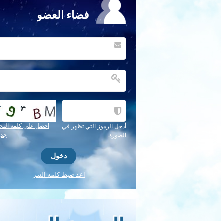
فضاء العضو
احصل على كلمة التح
أدخل الرموز التي تظهر في
جدي
الصورة.
اعد ضبط كلمه السر