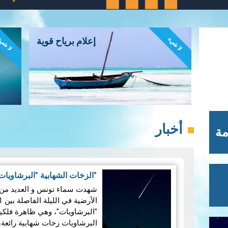
لا شيء
لا شي
إعلام برياح قوية
أخبار
مة
"الزخات الشهابية "البرشاويا
شهدت سماء تونس و العديد من ا
البرشاويات زخات شهابية رائعة،