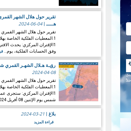
"البرشاويات
2024-06-04
هـــــ
|
1الإقتران المركزي: يحدث الاق
وفق الحسابات الفلكية، يوم…
قر
رؤيـة هـلال الشهـر القمري شوال لسن
2024-04-08
قق
دة!
1الإقتران المركزي: ستجرى عم
شمس يوم الإثنين 08 أفريل 2024 بالبلاد…
2024-03-21
بلاغ
|
قراءة المزيد