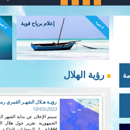
لا شيء
لا شي
إعلام برياح قوية
رؤية الهلال
مة
رؤيـة هـلال الشهـر القمري رمضان لسن
10/03/2023
سيتم الإعلان عن بداية الشهر
الجمهورية. تقرير حول هلال ا
1444هــ 1. المعطيات ال