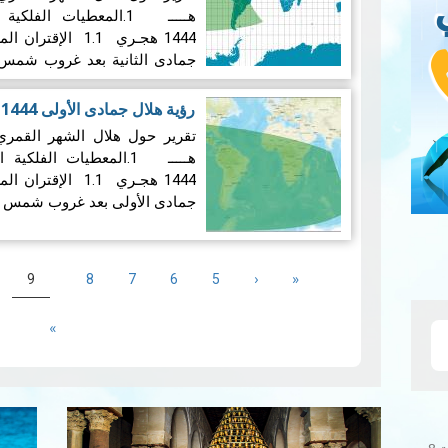
هـــــ 1.المعطيات الف
1444 هجـري 1.1 ا
جمادى الثانية بعد غروب شمس يوم الجمعة
المزيد
رؤية هلال جمادى الأولى 1444 هجري
هـــــ 1.المعطيات الف
1444 هجـري 1.1 ا
جمادى الأولى بعد غروب شمس يوم الخميس 
Pagination
«
First
‹
Previous
الصفحة
الصفحة
الصفحة
الصفحة
urrent
9
8
7
6
5
page
page
page
Last
»
page