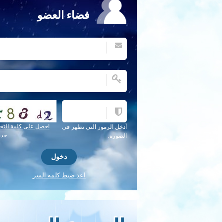
فضاء العضو
احصل على كلمة التح
أدخل الرموز التي تظهر في
جدي
الصورة.
اعد ضبط كلمه السر