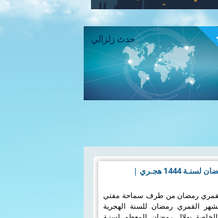
ء
حدث زلزالي
ـة 1444 هجـري
|
 القمري رمضان من طرف سماحة مفتي
لشهر القمري رمضان للسنة الهجرية
فلكية الخاصة بهلال رمضان المعظم لسنـة