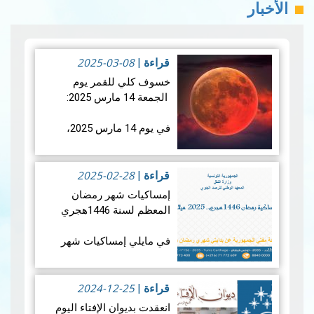
الأخبار
2025-03-08
قراءة
|
خسوف كلي للقمر يوم
الجمعة 14 مارس 2025:
في يوم 14 مارس 2025،
سيشهد العالم خسوفًا كليًا
للقمر، حيث سيدخل القمر
2025-02-28
بالكامل في ظل الأرض. وما
قراءة
|
يميز هذا الحدث الفلكي هو
إمساكيات شهر رمضان
تزامنه مع منتصف شه…
قراءة
المعظم لسنة 1446هجري
المزيد
في مايلي إمساكيات شهر
رمضان المعظم لسنة 1446
هجري و شملت الإمساكيات
2024-12-25
العديد من المدن التونسية
قراءة
|
والمناطق المنعزلة جغرافيا.
انعقدت بديوان الإفتاء اليوم