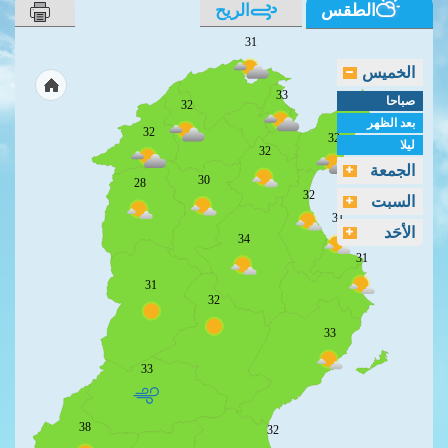
الطقس
الريح
31
الخميس
33
صباحا
32
بعد الظهر
32
32
ليلا
32
الجمعة
30
28
32
السبت
31
الأحَد
34
31
31
32
33
33
38
32