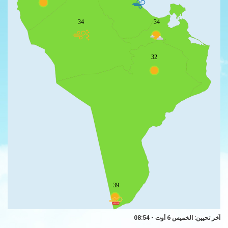
34
34
32
39
آخر تحيين: الخميس 6 أوت - 08:54