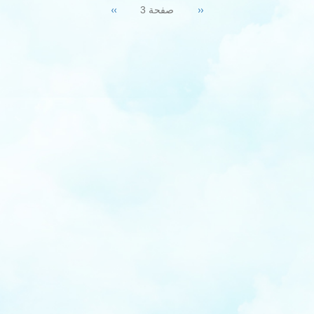
Next
››
Previous
‹‹
صفحة 3
page
page