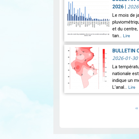
2026
2026
|
Le mois de j
pluviométriq
et du centre
tan…
Lire
BULLETIN 
2026-01-30
La températu
nationale est
indique un m
L’anal…
Lire
Pagination
P
‹‹
p