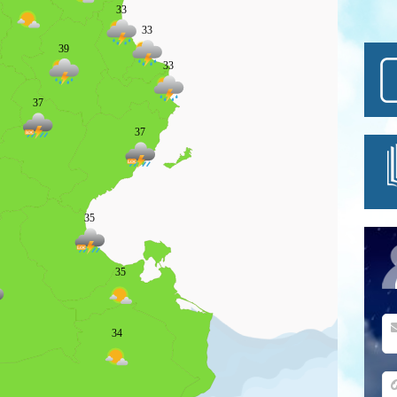
33
33
39
33
37
37
35
35
34