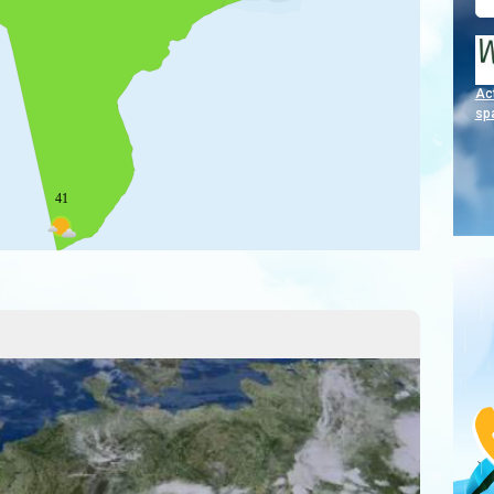
Act
sp
41