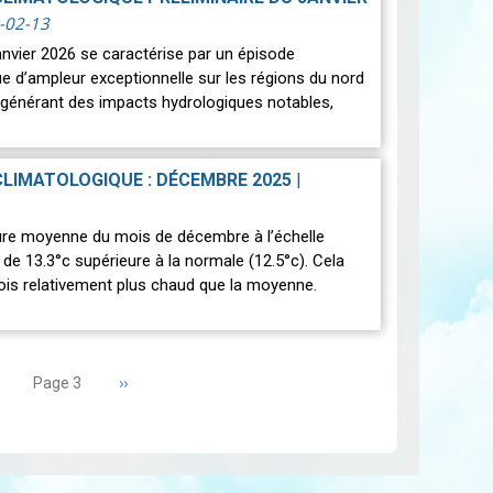
-02-13
anvier 2026 se caractérise par un épisode
ue d’ampleur exceptionnelle sur les régions du nord
, générant des impacts hydrologiques notables,
CLIMATOLOGIQUE : DÉCEMBRE 2025
|
re moyenne du mois de décembre à l’échelle
 de 13.3°c supérieure à la normale (12.5°c). Cela
ois relativement plus chaud que la moyenne.
age
Page
››
Page 3
récédente
suivante