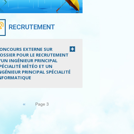
RECRUTEMENT
ONCOURS EXTERNE SUR
OSSIER POUR LE RECRUTEMENT
'UN INGÉNIEUR PRINCIPAL
PÉCIALITÉ MÉTÉO ET UN
NGÉNIEUR PRINCIPAL SPÉCIALITÉ
NFORMATIQUE
nation
Page
‹‹
Page 3
précédente