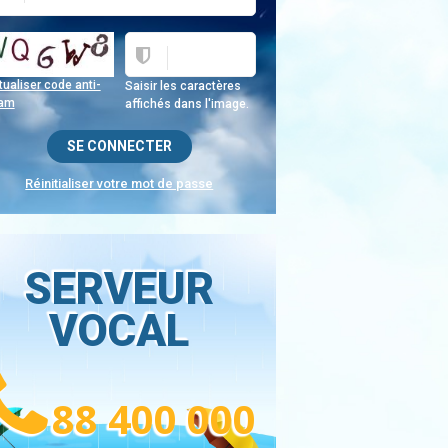
ualiser code anti-
Saisir les caractères
am
affichés dans l'image.
Réinitialiser votre mot de passe
SERVEUR
VOCAL
88 400 000