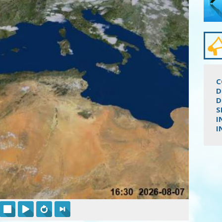
C
D
D
S
I
I
Pagi