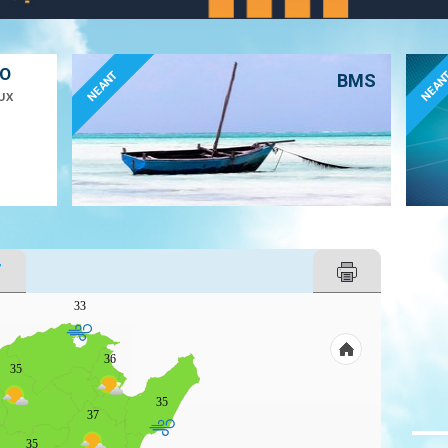
ÉO
NEANT
NEAN
BMS
UX
T
33
36
35
35
37
35