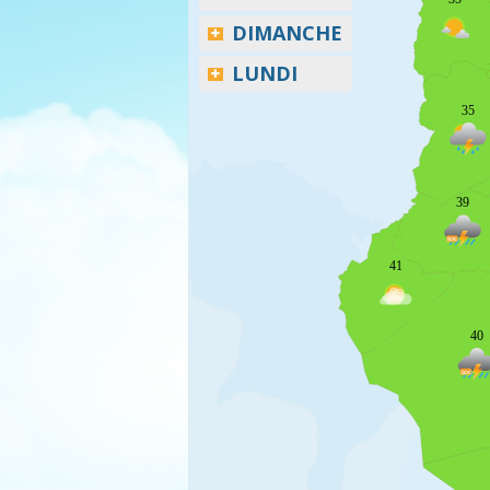
DIMANCHE
LUNDI
35
39
41
40