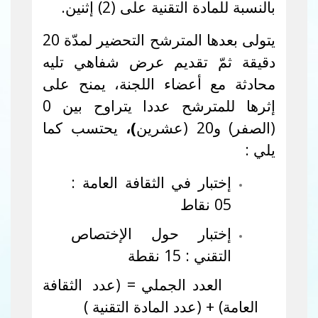
بالنسبة للمادة التقنية على (2) إثنين.
يتولى بعدها المترشح التحضير لمدّة 20
دقيقة ثمّ تقديم عرض شفاهي تليه
محادثة مع أعضاء اللجنة
،
يمنح على
إثرها للمترشح عددا يتراوح بين 0
(الصفر) و20 (عشرين
)،
يحتسب كما
يلي :
إختبار في الثقافة العامة :
05 نقاط
إختبار حول الإختصاص
التقني : 15 نقطة
العدد الجملي = (عدد
الثقافة
العامة) + (عدد المادة التقنية )