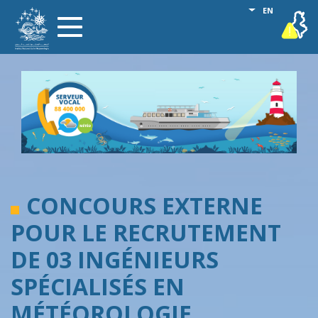
Skip
List additional
EN
vigilance
Toggle
to
navigation
main
content
CONCOURS EXTERNE
POUR LE RECRUTEMENT
DE 03 INGÉNIEURS
SPÉCIALISÉS EN
MÉTÉOROLOGIE