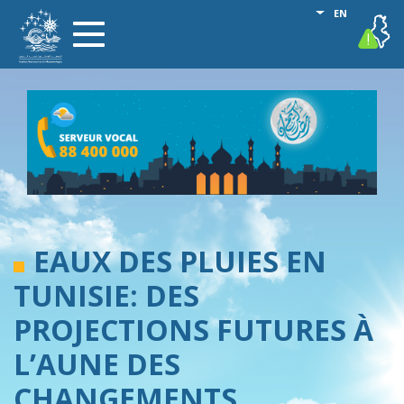
Skip
List additional
EN
vigilance
Toggle
to
navigation
main
content
EAUX DES PLUIES EN
TUNISIE: DES
PROJECTIONS FUTURES À
L’AUNE DES
CHANGEMENTS