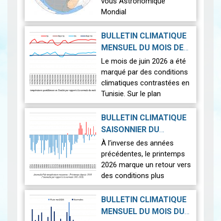
vous Astronomique
Mondial
Le 12 août 2026, la Terre
BULLETIN CLIMATIQUE
connaîtra l'un des
MENSUEL DU MOIS DE
phénomènes
2026-07-14
JUIN 2026
|
Le mois de juin 2026 a été
astronomiques les plus
marqué par des conditions
spectaculaires : une…
Lire
climatiques contrastées en
Tunisie. Sur le plan
thermique, des
températures supérieures
BULLETIN CLIMATIQUE
aux normales ont été
SAISONNIER DU
observées sur l'en…
Lire
PRINTEMPS 2026
|
À l’inverse des années
2026-07-02
précédentes, le printemps
2026 marque un retour vers
des conditions plus
proches de la normale,
avec un léger excédent
BULLETIN CLIMATIQUE
thermique de +0,3 °c
MENSUEL DU MOIS DU
seulement.