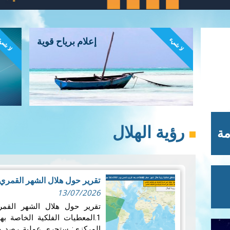
لا شيء
لا شي
إعلام برياح قوية
رؤية الهلال
مة
تقرير حول هلال الشهر القمري صفر لل
13/07/2026
المركزي: ستجرى عملية رصد 