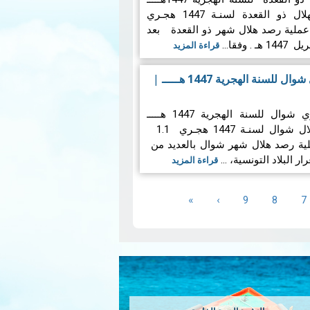
1.المعطيات الفلكية الخاصة بهلال ذو القعدة لسنـة 1447 هجـري
ى عملية رصد هلال شهر ذو القعدة بعد
قراءة المزيد
لسنة الهجرية 1447 هـــــ
|
تقرير حول هلال الشهر القمري شوال للسنة الهجرية 1447 هـــــ
لية رصد هلال شهر شوال بالعديد من
ار البلاد التونسية، …
قراءة المزيد
الصفحة
الصفحة
الصفحة
›
Next
»
Last
9
8
7
page
page