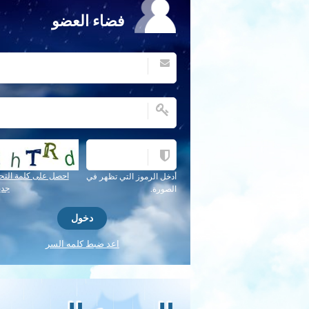
فضاء العضو
احصل على كلمة التح
أدخل الرموز التي تظهر في
جدي
الصورة.
اعد ضبط كلمه السر