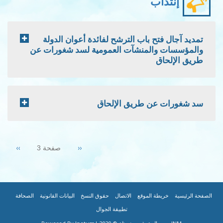
إنتداب
تمديد آجال فتح باب الترشح لفائدة أعوان الدولة
والمؤسسات والمنشآت العمومية لسد شغورات عن
طريق الإلحاق
سد شغورات عن طريق الإلحاق
Pagination
Next
››
Previous
‹‹
صفحة 3
page
page
|
|
|
|
|
|
FOOTER
الصفحة الرئيسية
خريطة الموقع
الاتصال
حقوق النسخ
البيانات القانونية
الصحافة
تطبيقة الجوال