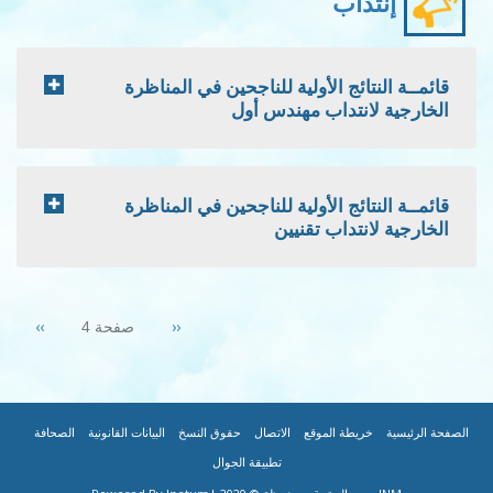
إنتداب
قائمــة النتائج الأولية للناجحين في المناظرة
الخارجية لانتداب مهندس أول
قائمــة النتائج الأولية للناجحين في المناظرة
الخارجية لانتداب تقنيين
Pagination
Next
››
Previous
‹‹
صفحة 4
page
page
|
|
|
|
|
|
FOOTER
الصفحة الرئيسية
خريطة الموقع
الاتصال
حقوق النسخ
البيانات القانونية
الصحافة
تطبيقة الجوال