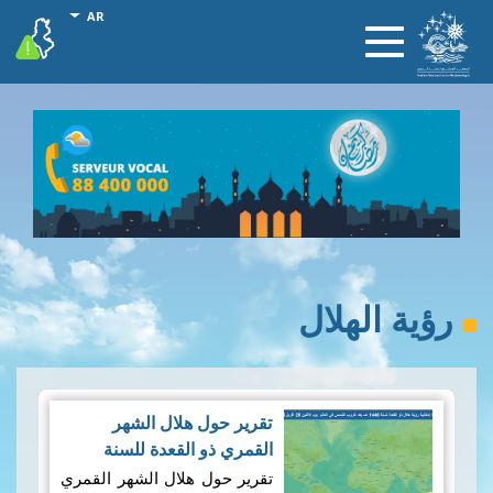
تجاوز
onal actions
AR
vigilance
Toggle
إلى
navigation
المحتوى
الرئيسي
رؤية الهلال
تقرير حول هلال الشهر
القمري ذو القعدة للسنة
الهجرية 1446هـــــ
|
تقرير حول هلال الشهر القمري