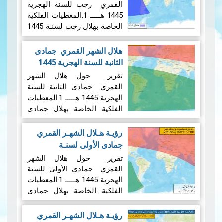
القمري رجب للسنة الهجرية
1445 هـــــ 1.المعطيات الفلكية
الخاصة بهلال رجب لسنـة 1445
هجـري 1.1 ​1الإقتران المركزي:
يحدث الاقتران المركزي بين
هلال الشهر القمري جمادى
الشمس والقمر، وفق
الثانية للسنة الهجرية 1445
الحسابات الفلكية، يوم الخميس
هـــــ
|
13/12/2023
تقرير حول هلال الشهر
11 جانفي 2024 على…
قراءة
القمري جمادى الثانية للسنة
المزيد
الهجرية 1445 هـــــ 1.المعطيات
الفلكية الخاصة بهلال جمادى
1الإقتران المركزي: ستجرى
رؤيـة هـلال الشهـر القمري
عملية رصد هلال شهر جمادى
جمادى الأولى لسنـة
الثانية بعد غروب شمس يوم
1445هجـري
|
10/11/2023
تقرير حول هلال الشهر
الأربعاء 13 ديسمبر…
قراءة المزيد
القمري جمادى الأولى للسنة
الهجرية 1445 هـــــ 1.المعطيات
الفلكية الخاصة بهلال جمادى
الأولى لسنـة 1445 هجـري 1.1
​1الإقتران المركزي: ستجرى
رؤيـة هـلال الشهـر القمري