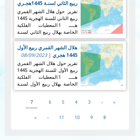
عملية رصد هلال بداية شهر
ربيع الثاني لسنـة 1445هجـري
جمادى الأولى لسنة 1445
|
13/10/2023
تقرير حول هلال الشهر القمري
هجري بعد غروب شمس يوم…
ربيع الثاني للسنة الهجرية 1445
قراءة المزيد
هـــــ 1.المعطيات الفلكية
الخاصة بهلال ربيع الثاني لسنـة
1445 هجـري 1.1 ​1الإقتران
المركزي: ستجرى عملية رصد
هلال الشهر القمري ربيع الأول
هلال بداية شهر ربيع الثاني
1445 هجري
|
08/09/2023
لسنة 1445 هجري بعد غروب
تقرير حول هلال الشهر القمري
شمس يوم السبت…
قراءة المزيد
ربيع الأول للسنة الهجرية 1445
هـــــ 1.المعطيات الفلكية
الخاصة بهلال ربيع الأول لسنـة
1445 هجـري 1.1 ​1الإقتران
Pagination
المركزي: ستجرى عملية رصد
«
First
‹
Previous
الصفحة
الصفحة
الصفحة
الصفحة
Current
7
6
5
4
3
هلال بداية شهر ربيع الأول لسنة
page
page
page
1445 هجري بعد غروب شمس
الصفحة
الصفحة
الصفحة
الصفحة
›
Next
»
Last
11
10
9
8
يوم الجمعة 15…
قراءة المزيد
page
page