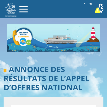
Aller
Lister les act
FR
vigilance
Toggle
au
navigation
contenu
principal
ANNONCE DES
RÉSULTATS DE L’APPEL
D’OFFRES NATIONAL