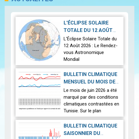
L'ÉCLIPSE SOLAIRE
TOTALE DU 12 AOÛT
2026-07-21
2026
|
L'Éclipse Solaire Totale du
12 Août 2026 : Le Rendez-
vous Astronomique
Mondial
Le 12 août 2026, la Terre
BULLETIN CLIMATIQUE
connaîtra l'un des
MENSUEL DU MOIS DE
phénomènes
2026-07-14
JUIN 2026
|
Le mois de juin 2026 a été
astronomiques les plus
marqué par des conditions
spectaculaires : une…
Lire
climatiques contrastées en
Tunisie. Sur le plan
thermique, des
températures supérieures
BULLETIN CLIMATIQUE
aux normales ont été
SAISONNIER DU
observées sur l'en…
Lire