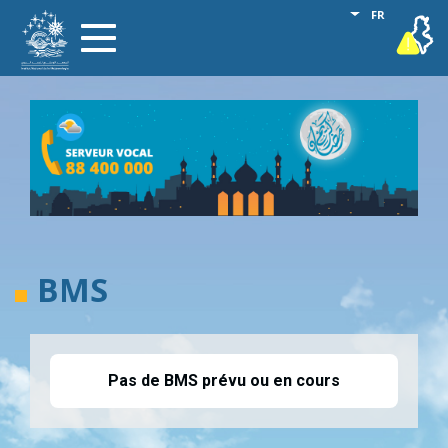
Aller
Lister les act
FR
vigilance
Toggle
au
navigation
contenu
principal
BMS
Pas de BMS prévu ou en cours