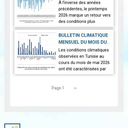
PRINTEMPS 2026
|
À l’inverse des années
2026-07-02
précédentes, le printemps
2026 marque un retour vers
des conditions plus
proches de la normale,
avec un léger excédent
BULLETIN CLIMATIQUE
thermique de +0,3 °c
MENSUEL DU MOIS DU
seulement.
2026-06-17
MAI 2026
|
Les conditions climatiques
Nous r…
Lire
observées en Tunisie au
cours du mois de mai 2026
ont été caractérisées par
des températures proches
Pagination
des normales et une
répartition spatiale
Page
››
Page 1
suivante
contrastée…
Lire