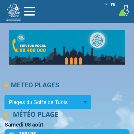
Aller
Lister les act
FR
vigilance
Toggle
au
navigation
contenu
principal
METEO PLAGES
MÉTÉO PLAGE
Samedi 08 août
TEMPS