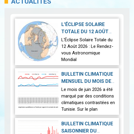
ACTUALITÉS
L'ÉCLIPSE SOLAIRE
TOTALE DU 12 AOÛT
2026-07-21
2026
|
L'Éclipse Solaire Totale du
12 Août 2026 : Le Rendez-
vous Astronomique
Mondial
Le 12 août 2026, la Terre
BULLETIN CLIMATIQUE
connaîtra l'un des
MENSUEL DU MOIS DE
phénomènes
2026-07-14
JUIN 2026
|
Le mois de juin 2026 a été
astronomiques les plus
marqué par des conditions
spectaculaires : une…
Lire
climatiques contrastées en
Tunisie. Sur le plan
thermique, des
températures supérieures
BULLETIN CLIMATIQUE
aux normales ont été
SAISONNIER DU