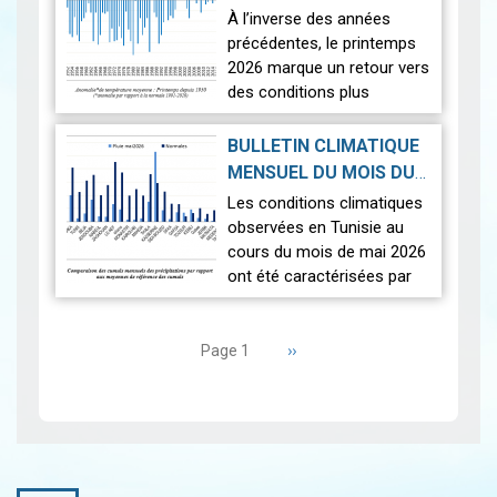
observées sur l'en…
Lire
PRINTEMPS 2026
|
À l’inverse des années
2026-07-02
précédentes, le printemps
2026 marque un retour vers
des conditions plus
proches de la normale,
avec un léger excédent
BULLETIN CLIMATIQUE
thermique de +0,3 °c
MENSUEL DU MOIS DU
seulement.
2026-06-17
MAI 2026
|
Les conditions climatiques
Nous r…
Lire
observées en Tunisie au
cours du mois de mai 2026
ont été caractérisées par
des températures proches
Pagination
des normales et une
répartition spatiale
Page
››
Page 1
suivante
contrastée…
Lire