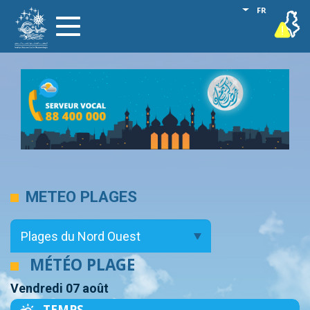
Aller
Lister les act
FR
vigilance
Toggle
au
navigation
contenu
principal
METEO PLAGES
MÉTÉO PLAGE
Vendredi 07 août
TEMPS