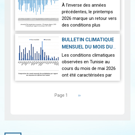
observées sur l'en…
Lire
PRINTEMPS 2026
|
À l’inverse des années
2026-07-02
précédentes, le printemps
2026 marque un retour vers
des conditions plus
proches de la normale,
avec un léger excédent
BULLETIN CLIMATIQUE
thermique de +0,3 °c
MENSUEL DU MOIS DU
seulement.
2026-06-17
MAI 2026
|
Les conditions climatiques
Nous r…
Lire
observées en Tunisie au
cours du mois de mai 2026
ont été caractérisées par
des températures proches
Pagination
des normales et une
répartition spatiale
Page
››
Page 1
suivante
contrastée…
Lire