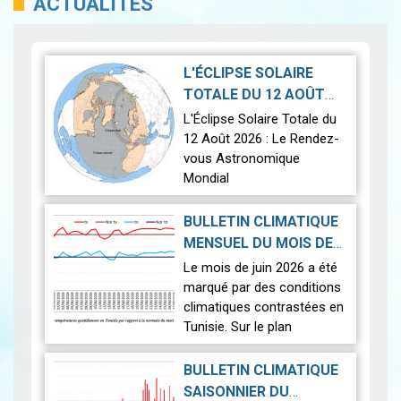
ACTUALITÉS
L'ÉCLIPSE SOLAIRE
TOTALE DU 12 AOÛT
2026-07-21
2026
|
L'Éclipse Solaire Totale du
12 Août 2026 : Le Rendez-
vous Astronomique
Mondial
Le 12 août 2026, la Terre
BULLETIN CLIMATIQUE
connaîtra l'un des
MENSUEL DU MOIS DE
phénomènes
2026-07-14
JUIN 2026
|
Le mois de juin 2026 a été
astronomiques les plus
marqué par des conditions
spectaculaires : une…
Lire
climatiques contrastées en
Tunisie. Sur le plan
thermique, des
températures supérieures
BULLETIN CLIMATIQUE
aux normales ont été
SAISONNIER DU