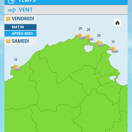
VENT
VENDREDI
MATIN
29
29
APRÈS-MIDI
29
SAMEDI
31
31