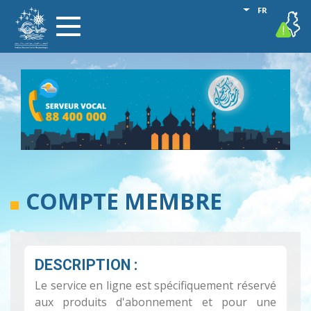
Aller
Lister les act
FR
vigilance
Toggle
au
navigation
contenu
principal
COMPTE MEMBRE
DESCRIPTION :
Le service en ligne est spécifiquement réservé
aux produits d'abonnement et pour une