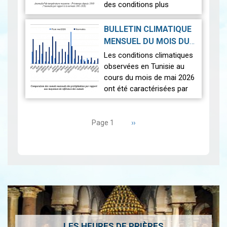
des conditions plus
proches de la normale,
avec un léger excédent
BULLETIN CLIMATIQUE
thermique de +0,3 °c
MENSUEL DU MOIS DU
seulement.
2026-06-17
MAI 2026
|
Les conditions climatiques
Nous r…
Lire
observées en Tunisie au
cours du mois de mai 2026
ont été caractérisées par
des températures proches
Pagination
des normales et une
répartition spatiale
Page
››
Page 1
suivante
contrastée…
Lire
LES HEURES DE PRIÈRES