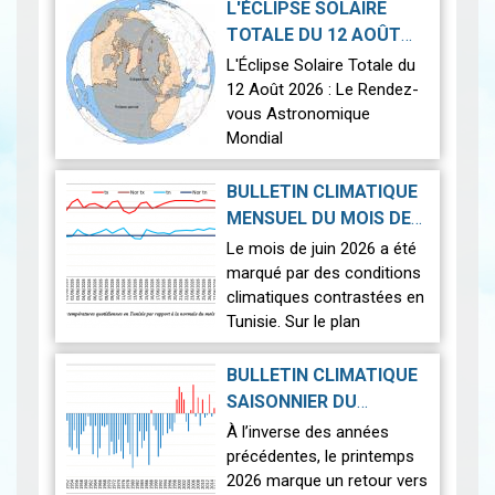
L'ÉCLIPSE SOLAIRE
TOTALE DU 12 AOÛT
2026-07-21
2026
|
L'Éclipse Solaire Totale du
12 Août 2026 : Le Rendez-
vous Astronomique
Mondial
Le 12 août 2026, la Terre
BULLETIN CLIMATIQUE
connaîtra l'un des
MENSUEL DU MOIS DE
phénomènes
2026-07-14
JUIN 2026
|
Le mois de juin 2026 a été
astronomiques les plus
marqué par des conditions
spectaculaires : une…
Lire
climatiques contrastées en
Tunisie. Sur le plan
thermique, des
températures supérieures
BULLETIN CLIMATIQUE
aux normales ont été
SAISONNIER DU
observées sur l'en…
Lire
PRINTEMPS 2026
|
À l’inverse des années
2026-07-02
précédentes, le printemps
2026 marque un retour vers