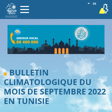
Aller
Lister les act
FR
vigilance
Toggle
au
navigation
contenu
principal
BULLETIN
CLIMATOLOGIQUE DU
MOIS DE SEPTEMBRE 2022
EN TUNISIE