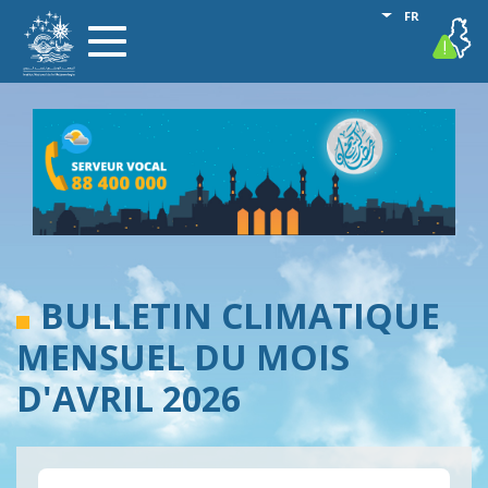
Aller
Lister les act
FR
vigilance
Toggle
au
navigation
contenu
principal
BULLETIN CLIMATIQUE
MENSUEL DU MOIS
D'AVRIL 2026