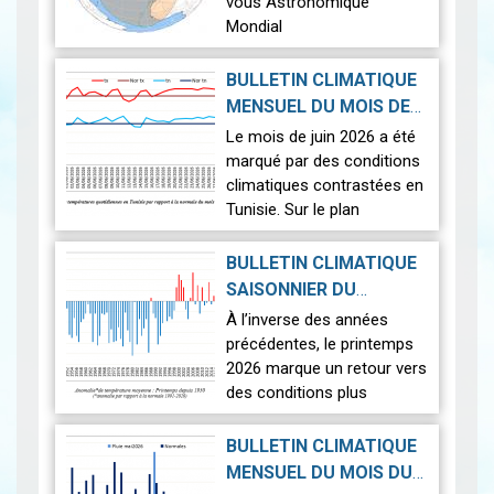
vous Astronomique
Mondial
Le 12 août 2026, la Terre
BULLETIN CLIMATIQUE
connaîtra l'un des
MENSUEL DU MOIS DE
phénomènes
2026-07-14
JUIN 2026
|
Le mois de juin 2026 a été
astronomiques les plus
marqué par des conditions
spectaculaires : une…
Lire
climatiques contrastées en
Tunisie. Sur le plan
thermique, des
températures supérieures
BULLETIN CLIMATIQUE
aux normales ont été
SAISONNIER DU
observées sur l'en…
Lire
PRINTEMPS 2026
|
À l’inverse des années
2026-07-02
précédentes, le printemps
2026 marque un retour vers
des conditions plus
proches de la normale,
avec un léger excédent
BULLETIN CLIMATIQUE
thermique de +0,3 °c
MENSUEL DU MOIS DU
seulement.