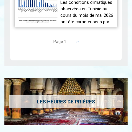
2026-06-17
MAI 2026
|
Les conditions climatiques
Nous r…
Lire
observées en Tunisie au
cours du mois de mai 2026
ont été caractérisées par
des températures proches
Pagination
des normales et une
répartition spatiale
Page
››
Page 1
suivante
contrastée…
Lire
LES HEURES DE PRIÈRES