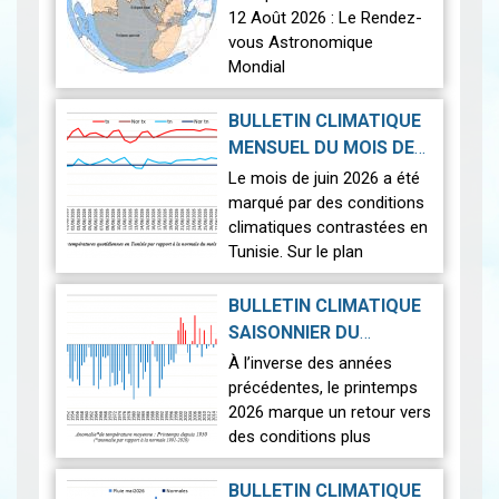
12 Août 2026 : Le Rendez-
vous Astronomique
Mondial
Le 12 août 2026, la Terre
BULLETIN CLIMATIQUE
connaîtra l'un des
MENSUEL DU MOIS DE
phénomènes
2026-07-14
JUIN 2026
|
Le mois de juin 2026 a été
astronomiques les plus
marqué par des conditions
spectaculaires : une…
Lire
climatiques contrastées en
Tunisie. Sur le plan
thermique, des
températures supérieures
BULLETIN CLIMATIQUE
aux normales ont été
SAISONNIER DU
observées sur l'en…
Lire
PRINTEMPS 2026
|
À l’inverse des années
2026-07-02
précédentes, le printemps
2026 marque un retour vers
des conditions plus
proches de la normale,
avec un léger excédent
BULLETIN CLIMATIQUE