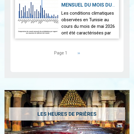
thermique de +0,3 °c
MENSUEL DU MOIS DU
seulement.
2026-06-17
MAI 2026
|
Les conditions climatiques
Nous r…
Lire
observées en Tunisie au
cours du mois de mai 2026
ont été caractérisées par
des températures proches
Pagination
des normales et une
répartition spatiale
Page
››
Page 1
suivante
contrastée…
Lire
LES HEURES DE PRIÈRES