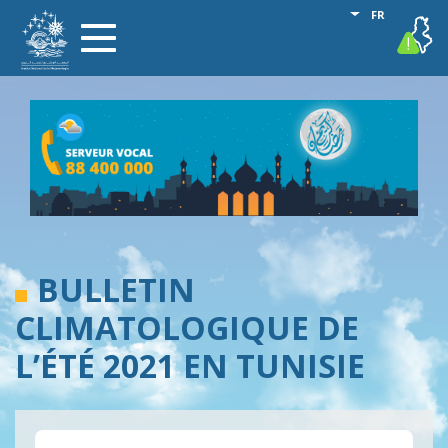
Aller
Lister les act
FR
vigilance
Toggle
au
navigation
contenu
principal
BULLETIN
CLIMATOLOGIQUE DE
L’ÉTÉ 2021 EN TUNISIE