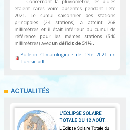
Concernant la pluviométrie, les pluies
étaient rares voire absentes pendant l'été
2021. Le cumul saisonnier des stations
principales (24 stations) a atteint 268
millimètres et il était inférieur au cumul de
référence pour les mêmes stations (546
millimètres) avec
un déficit de 51% .
Bulletin Climatologique de l’été 2021 en
Tunisie.pdf
ACTUALITÉS
L'ÉCLIPSE SOLAIRE
TOTALE DU 12 AOÛT
2026-07-21
2026
|
L'Éclipse Solaire Totale du