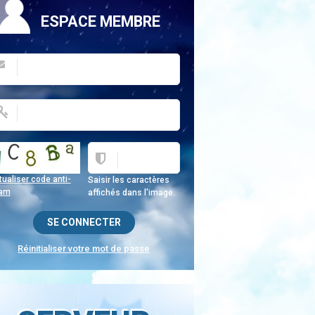
ESPACE MEMBRE
ualiser code anti-
Saisir les caractères
am
affichés dans l'image.
Réinitialiser votre mot de passe