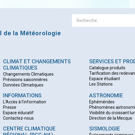
al de la Météorologie
CLIMAT ET CHANGEMENTS
SERVICES ET PRO
CLIMATIQUES
Catalogue produits
Tarification des redeva
Changements Climatiques
Espace étudiant
Prévisions saisonnières
Les Stations
Données Climatiques
INFORMATIONS
ASTRONOMIE
L’Accès à l’information
Ephémérides
Presse
Phénomènes astronom
Espace éducatif
Visibilité du croissant lu
Contactez-nous
Direction de la Mecque
CENTRE CLIMATIQUE
SISMOLOGIE
RÉGIONAL (RCC-NA)
Événements sismiques