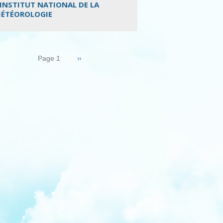
’INSTITUT NATIONAL DE LA
ÉTÉOROLOGIE
nation
Page
››
Page 1
suivante