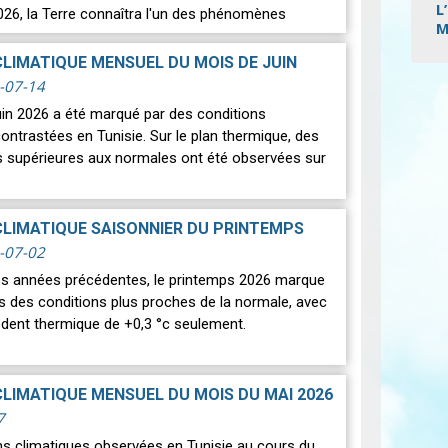
L
026, la Terre connaîtra l'un des phénomènes
M
s les plus spectaculaires : une…
Lire
CLIMATIQUE MENSUEL DU MOIS DE JUIN
-07-14
Pagi
uin 2026 a été marqué par des conditions
ontrastées en Tunisie. Sur le plan thermique, des
 supérieures aux normales ont été observées sur
CLIMATIQUE SAISONNIER DU PRINTEMPS
-07-02
des années précédentes, le printemps 2026 marque
rs des conditions plus proches de la normale, avec
édent thermique de +0,3 °c seulement.
CLIMATIQUE MENSUEL DU MOIS DU MAI 2026
7
ns climatiques observées en Tunisie au cours du