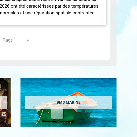
2026 ont été caractérisées par des températures
normales et une répartition spatiale contrastée…
Page
››
Page 1
suivante
BMS MARINE