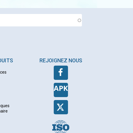
DUITS
REJOIGNEZ NOUS
nces
APK
iques
naire