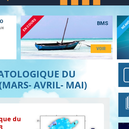
EN COURS
ÉO
NEAN
BMS
UX
VOIR
MATOLOGIQUE DU
(MARS- AVRIL- MAI)
ique du
3