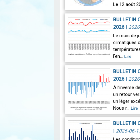
Le 12 août 2
astronomique
BULLETIN 
2026
2026
|
Le mois de j
climatiques c
températures
l'en…
Lire
BULLETIN 
2026
2026
|
À l’inverse 
un retour ve
un léger exc
Nous r…
Lire
BULLETIN 
2026-06-1
|
Les conditio