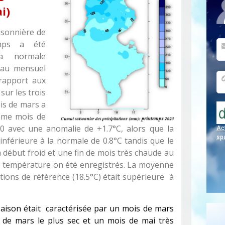
i)
isonnière de
emps a été
la normale
veau mensuel
rapport aux
sur les trois
ois de mars a
ième mois de
0 avec une anomalie de +1.7°C, alors que la
Act
sp
nférieure à la normale de 0.8°C tandis que le
 début froid et une fin de mois très chaude au
de température on été enregistrés. La moyenne
tions de référence (18.5°C) était supérieure à
saison était caractérisée par un mois de mars
s de mars le plus sec et un mois de mai très