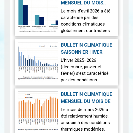
MENSUEL DU MOIS
D'AVRIL 2026
|
Le mois d’avril 2026 a été
2026-05-19
caractérisé par des
conditions climatiques
globalement contrastées.
Sur le plan thermique, les
températures ont été
BULLETIN CLIMATIQUE
légèrement supérieures aux
SAISONNIER HIVER
normales,…
Lire
2026-04-22
2025-2026
|
L’hiver 2025–2026
(décembre, janvier et
février) s’est caractérisé
par des conditions
climatiques contrastées
sur l’ensemble du territoire.
BULLETIN CLIMATIQUE
La saison a été marquée
MENSUEL DU MOIS DE
par une pluviomé…
Lire
2026-04-17
MARS 2026
|
Le mois de mars 2026 a
été relativement humide,
associé à des conditions
thermiques modérées,