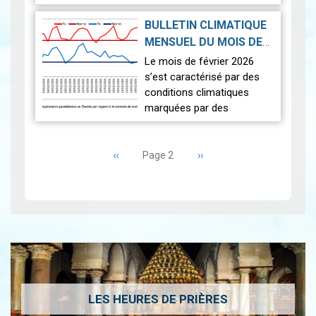
caractérisées par un
contraste entre des
BULLETIN CLIMATIQUE
journées légèrement plus
MENSUEL DU MOIS DE
fraîches que la norm…
Lire
FÉVRIER 2026
|
Le mois de février 2026
2026-03-16
s’est caractérisé par des
conditions climatiques
marquées par des
températures
Pagination
exceptionnellement élevées
Page
‹‹
et un déficit pluviométrique
Page
››
Page 2
précédente
suivante
généralisé. L’analyse…
Lire
LES HEURES DE PRIÈRES