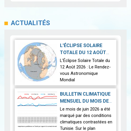
ACTUALITÉS
L'ÉCLIPSE SOLAIRE
TOTALE DU 12 AOÛT
2026-07-21
2026
|
L'Éclipse Solaire Totale du
12 Août 2026 : Le Rendez-
vous Astronomique
Mondial
Le 12 août 2026, la Terre
BULLETIN CLIMATIQUE
connaîtra l'un des
MENSUEL DU MOIS DE
phénomènes
2026-07-14
JUIN 2026
|
Le mois de juin 2026 a été
astronomiques les plus
marqué par des conditions
spectaculaires : une…
Lire
climatiques contrastées en
Tunisie. Sur le plan