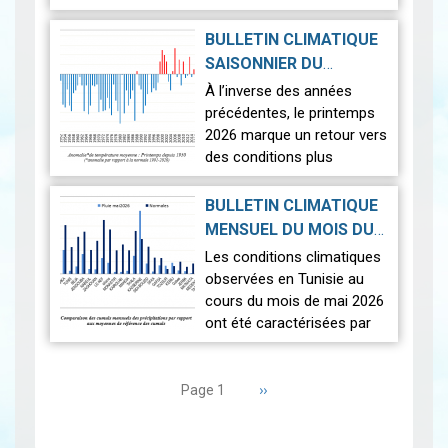
thermique, des
températures supérieures
BULLETIN CLIMATIQUE
aux normales ont été
SAISONNIER DU
observées sur l'en…
Lire
PRINTEMPS 2026
|
À l’inverse des années
2026-07-02
précédentes, le printemps
2026 marque un retour vers
des conditions plus
proches de la normale,
avec un léger excédent
BULLETIN CLIMATIQUE
thermique de +0,3 °c
MENSUEL DU MOIS DU
seulement.
2026-06-17
MAI 2026
|
Les conditions climatiques
Nous r…
Lire
observées en Tunisie au
cours du mois de mai 2026
ont été caractérisées par
des températures proches
Pagination
des normales et une
répartition spatiale
Page
››
Page 1
suivante
contrastée…
Lire