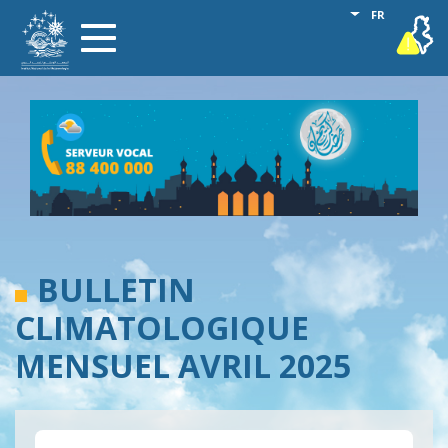
Aller
Lister les act
FR
vigilance
Toggle
au
navigation
contenu
principal
BULLETIN
CLIMATOLOGIQUE
MENSUEL AVRIL 2025