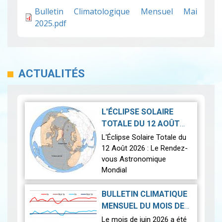
Bulletin Climatologique Mensuel Mai
2025.pdf
ACTUALITÉS
L'ÉCLIPSE SOLAIRE
TOTALE DU 12 AOÛT
2026-07-21
2026
|
L'Éclipse Solaire Totale du
12 Août 2026 : Le Rendez-
vous Astronomique
Mondial
Le 12 août 2026, la Terre
BULLETIN CLIMATIQUE
connaîtra l'un des
MENSUEL DU MOIS DE
phénomènes
2026-07-14
JUIN 2026
|
Le mois de juin 2026 a été