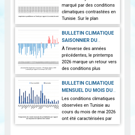
astronomiques les plus
marqué par des conditions
spectaculaires : une…
Lire
climatiques contrastées en
Tunisie. Sur le plan
thermique, des
températures supérieures
BULLETIN CLIMATIQUE
aux normales ont été
SAISONNIER DU
observées sur l'en…
Lire
PRINTEMPS 2026
|
À l’inverse des années
2026-07-02
précédentes, le printemps
2026 marque un retour vers
des conditions plus
proches de la normale,
avec un léger excédent
BULLETIN CLIMATIQUE
thermique de +0,3 °c
MENSUEL DU MOIS DU
seulement.
2026-06-17
MAI 2026
|
Les conditions climatiques
Nous r…
Lire
observées en Tunisie au
cours du mois de mai 2026
ont été caractérisées par
des températures proches
Pagination
des normales et une