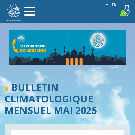
Aller
Lister les act
FR
vigilance
Toggle
au
navigation
contenu
principal
BULLETIN
CLIMATOLOGIQUE
MENSUEL MAI 2025