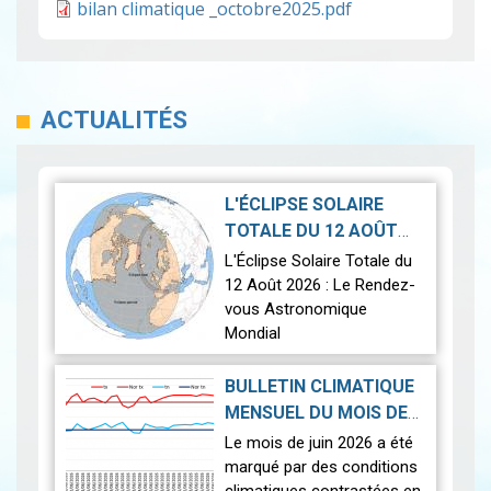
bilan climatique _octobre2025.pdf
ACTUALITÉS
L'ÉCLIPSE SOLAIRE
TOTALE DU 12 AOÛT
2026-07-21
2026
|
L'Éclipse Solaire Totale du
12 Août 2026 : Le Rendez-
vous Astronomique
Mondial
Le 12 août 2026, la Terre
BULLETIN CLIMATIQUE
connaîtra l'un des
MENSUEL DU MOIS DE
phénomènes
2026-07-14
JUIN 2026
|
Le mois de juin 2026 a été
astronomiques les plus
marqué par des conditions
spectaculaires : une…
Lire