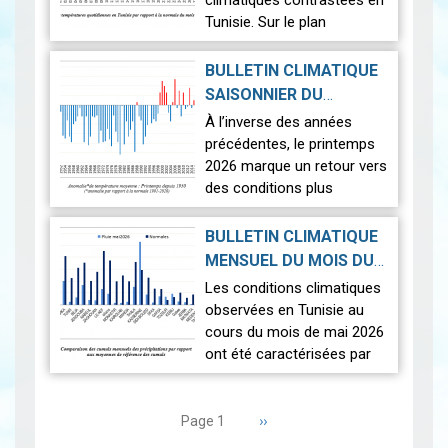
climatiques contrastées en
Tunisie. Sur le plan
thermique, des
températures supérieures
BULLETIN CLIMATIQUE
aux normales ont été
SAISONNIER DU
observées sur l'en…
Lire
PRINTEMPS 2026
|
À l’inverse des années
2026-07-02
précédentes, le printemps
2026 marque un retour vers
des conditions plus
proches de la normale,
avec un léger excédent
BULLETIN CLIMATIQUE
thermique de +0,3 °c
MENSUEL DU MOIS DU
seulement.
2026-06-17
MAI 2026
|
Les conditions climatiques
Nous r…
Lire
observées en Tunisie au
cours du mois de mai 2026
ont été caractérisées par
des températures proches
Pagination
des normales et une
répartition spatiale
Page
››
Page 1
suivante
contrastée…
Lire