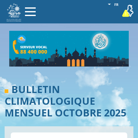
Aller
Lister les act
FR
vigilance
Toggle
au
navigation
contenu
principal
BULLETIN
CLIMATOLOGIQUE
MENSUEL OCTOBRE 2025