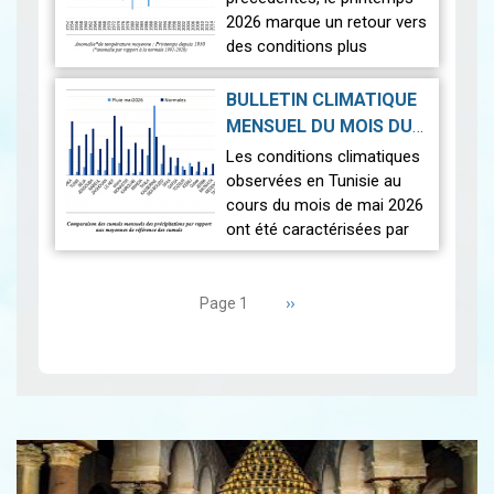
2026 marque un retour vers
des conditions plus
proches de la normale,
avec un léger excédent
BULLETIN CLIMATIQUE
thermique de +0,3 °c
MENSUEL DU MOIS DU
seulement.
2026-06-17
MAI 2026
|
Les conditions climatiques
Nous r…
Lire
observées en Tunisie au
cours du mois de mai 2026
ont été caractérisées par
des températures proches
Pagination
des normales et une
répartition spatiale
Page
››
Page 1
suivante
contrastée…
Lire