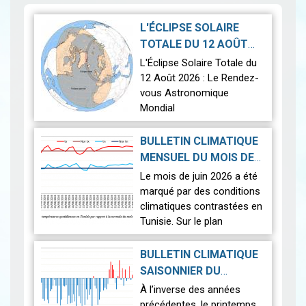
L'ÉCLIPSE SOLAIRE
TOTALE DU 12 AOÛT
2026-07-21
2026
|
L'Éclipse Solaire Totale du
12 Août 2026 : Le Rendez-
vous Astronomique
Mondial
Le 12 août 2026, la Terre
BULLETIN CLIMATIQUE
connaîtra l'un des
MENSUEL DU MOIS DE
phénomènes
2026-07-14
JUIN 2026
|
Le mois de juin 2026 a été
astronomiques les plus
marqué par des conditions
spectaculaires : une…
Lire
climatiques contrastées en
Tunisie. Sur le plan
thermique, des
températures supérieures
BULLETIN CLIMATIQUE
aux normales ont été
SAISONNIER DU
observées sur l'en…
Lire
PRINTEMPS 2026
|
À l’inverse des années
2026-07-02
précédentes, le printemps