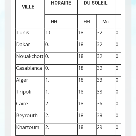
HORAIRE
DU SOLEIL
VILLE
HH
HH
Mn
HH
Tunis
1.0
18
32
0
Dakar
0.
18
32
0
Nouakchott
0.
18
32
0
Casablanca
0.
18
32
0
Alger
1.
18
33
0
Tripoli
1.
18
38
0
Caire
2.
18
36
0
Beyrouth
2.
18
38
0
Khartoum
2.
18
29
0