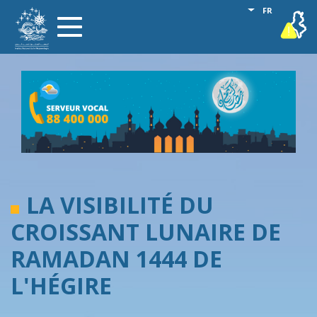
Aller
Lister les act
FR
vigilance
Toggle
au
navigation
contenu
principal
LA VISIBILITÉ DU
CROISSANT LUNAIRE DE
RAMADAN 1444 DE
L'HÉGIRE